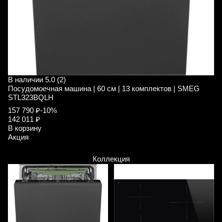
В наличии
5.0 (2)
В
Посудомоечная машина | 60 см | 13 комплектов | SMEG
П
STL323BQLH
S
157 790 ₽
-10%
7
142 011 ₽
7
В корзину
В
Акция
А
Коллекция