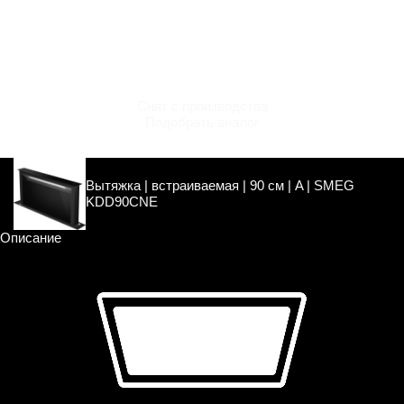
Снят с производства
Подобрать аналог
Вытяжка | встраиваемая | 90 см | A | SMEG
KDD90CNE
Описание