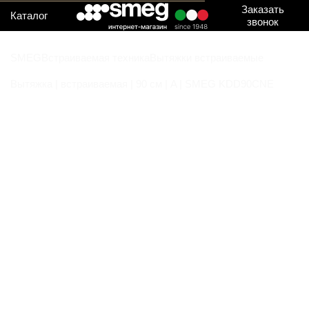
Заказать
Каталог
звонок
SMEG
Встраиваемая техника
Вытяжки встраиваемые
Вытяжка | встраиваемая | 90 см | A | SMEG KDD90CNE