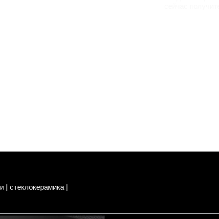
сейчас получит
и | стеклокерамика |