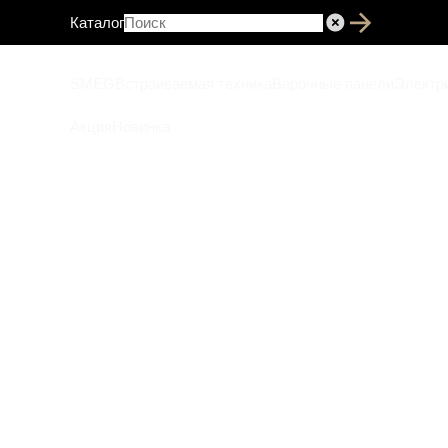
Каталог
SMEG
Встраиваемая техника
Варочные панели
Электр
Акция
Новинка