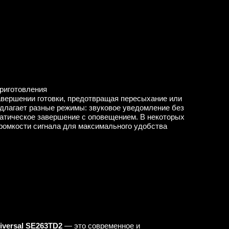
приготовления
авершении готовки, предотвращая пересыхание или
едлагает разные режимы: звуковое уведомление без
матическое завершение с оповещением. В некоторых
ромкости сигнала для максимального удобства
versal SE263TD2
— это современное и