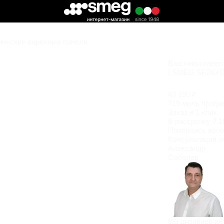
ические варочные панели
Варочная панель
| SMEG SE263T
43 190 ₽
719 миль прогр
Заказ в 1 клик
В рассрочку
7 1
Появились
вопр
Консультация э
Александр
Соболев
Вы дизайнер ин