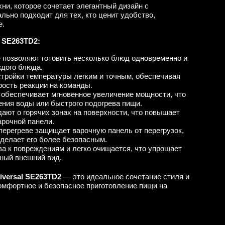
ни, которое сочетает элегантный дизайн с
ьно подходит для тех, кто ценит удобство,
е.
 SE263TD2:
е позволяют готовить несколько блюд одновременно и
дого блюда.
тройки температуры легким и точным, обеспечивая
ость реакции на команды.
 обеспечивает мгновенное увеличение мощности, что
ения воды или быстрого подогрева пищи.
ают о горячих зонах на поверхности, что повышает
арочной панели.
перегреве защищает варочную панель от перегрузок,
 делает его более безопасным.
а к повреждениям и легко очищается, что упрощает
нный внешний вид.
versal SE263TD2
— это идеальное сочетание стиля и
омфортное и безопасное приготовление пищи на