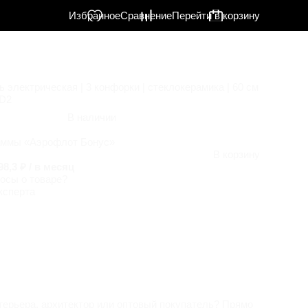
Избранное
Сравнение
Перейти в корзину
 электрическая | 3 конфорки | стеклокерамика | 60 см
D2
В наличии
аммы «Аэрофлот Бонус»
В корзину
98,3 ₽ / в месяц
осы о товаре?
ксперта
терьера, архитектор или оптовый покупатель? Прямо