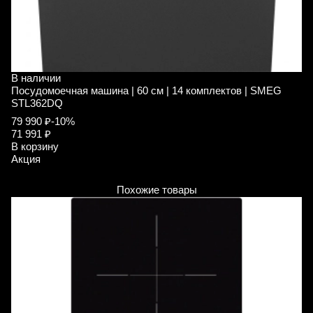
В наличии
В
Посудомоечная машина | 60 см | 14 комплектов | SMEG
П
STL362DQ
S
79 990 ₽
-10%
8
71 991 ₽
В
В корзину
А
Акция
Похожие товары