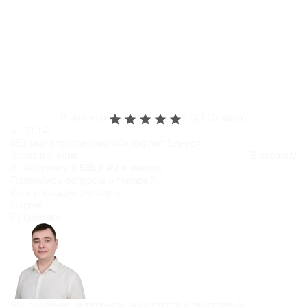
В наличии
5.0
(3 Отзыва)
51 210 ₽
853 мили программы «Аэрофлот Бонус»
Заказ в 1 клик
В корзину
В рассрочку
8 535,0 ₽ / в месяц
Появились
вопросы о товаре?
Консультация эксперта
Сергей
Рудиченко
Вы дизайнер интерьера, архитектор или оптовый