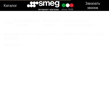
Заказать
Каталог
звонок
Встраиваемая
Варочные
Индукционные
SMEG
техника
панели
варочные панели
Варочная панель индукционная | 4 конфорки | 60 см | SMEG
SI2641D
Акция
Хит