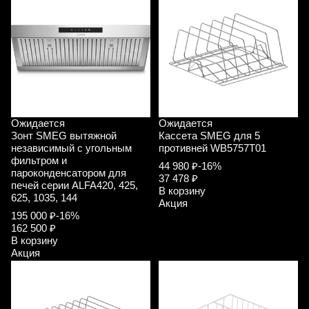
Ожидается
Ожидается
Зонт SMEG вытяжной
Кассета SMEG для 5
независимый с угольным
противней WB5757T01
фильтром и
44 980 ₽
-16%
пароконденсатором для
37 478 ₽
печей серии ALFA420, 425,
В корзину
625, 1035, 144
Акция
195 000 ₽
-16%
162 500 ₽
В корзину
Акция