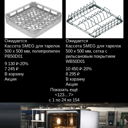
Ожидается
Ожидается
Кассета SMEG для тарелок
Кассета SMEG для тарелок
500 х 500 мм, полипропилен
500 х 500 мм, сетка с
PB50D01
рильсановым покрытием
WB50D01
9 130 ₽
-20%
7 245 ₽
10 450 ₽
-20%
В корзину
8 295 ₽
Акция
В корзину
Акция
Показать ещё
<
1
2
3
…
7
>
с 1 по 24 из 154