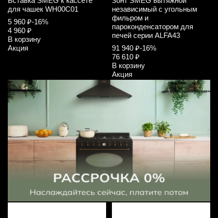
Вставка SMEG к кассете
Зонт SMEG вытяжной
для чашек WH00C01
независимый с угольным
фильром и
5 960 ₽
-16%
пароконденсатором для
4 960 ₽
печей серии ALFA43
В корзину
Акция
91 940 ₽
-16%
76 610 ₽
В корзину
Акция