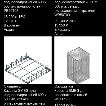
подносов/противней 600 x
подносов/противней 600 x
500 мм, полипропилен
500 мм, сетка с
PB60T02
рильсановым покрытием
WB50T03
15 220 ₽
-16%
12 676 ₽
25 140 ₽
-20%
В корзину
19 950 ₽
Акция
В корзину
Акция
Ожидается
Ожидается
Кассета SMEG для
Кассета SMEG для
подносов/противней 600 x
половников и ножей
500 мм, сетка с
WH00S02
рильсановым покрытием
11 250 ₽
-16%