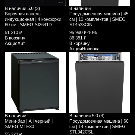
В наличии
5.0 (3)
В наличии
Варочная панель
Посудомоечная машина | 45
индукционная | 4 конфорки |
см | 10 комплектов | SMEG
60 см | SMEG SI2641D
ST4533CIN
51 210 ₽
95 990 ₽
-10%
В корзину
86 391 ₽
Акция
Хит
В корзину
Акция
Новинка
В наличии
В наличии
5.0 (4)
Мини-бар | A | черный |
Посудомоечная машина | 60
SMEG MTE30
см | 14 комплектов | SMEG
STL342CSL
55 220 ₽