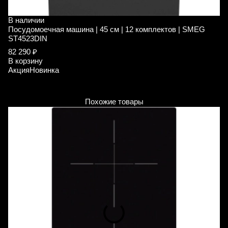
В наличии
В
Посудомоечная машина | 45 см | 12 комплектов | SMEG
П
ST4523DIN
S
82 290 ₽
5
В корзину
5
Акция
Новинка
В
А
Похожие товары