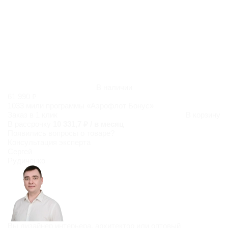
В наличии
61 990 ₽
1033 мили программы «Аэрофлот Бонус»
Заказ в 1 клик
В корзину
В рассрочку
10 331,7 ₽ / в месяц
Появились
вопросы о товаре?
Консультация эксперта
Сергей
Рудиченко
Вы дизайнер интерьера, архитектор или оптовый