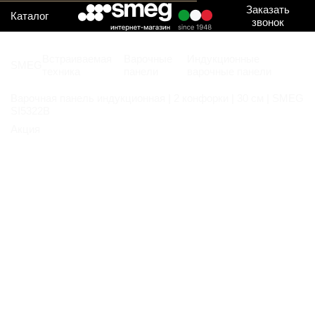
Заказать
Каталог
звонок
Встраиваемая
Варочные
Индукционные
SMEG
техника
панели
варочные панели
Варочная панель индукционная | 2 конфорки | 30 см | SMEG
SI5322B
Акция