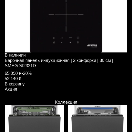
В наличии
В
Варочная панель индукционная | 2 конфорки | 30 см |
В
SMEG SI2321D
S
65 990 ₽
-20%
5
52 140 ₽
В
В корзину
А
Акция
Коллекция