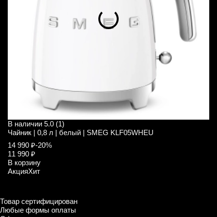
В наличии
5.0 (1)
В
Чайник | 0,8 л | белый | SMEG KLF05WHEU
С
W
14 990 ₽
-20%
11 990 ₽
7
В корзину
7
Акция
Хит
В
А
Товар сертифицирован
Любые формы оплаты