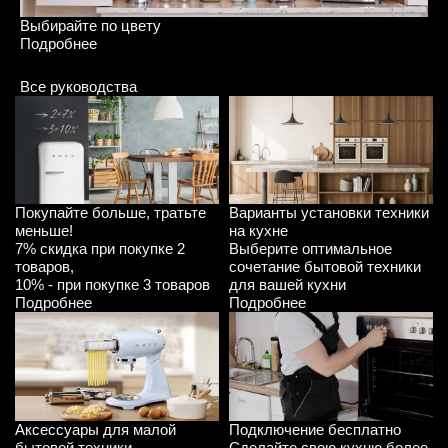
Ру
Выбирайте по цвету
По
Подробнее
Все руководства
Покупайте больше, тратьте
Варианты установки техники
меньше!
на кухне
7% скидка при покупке 2
Выберите оптимальное
товаров,
сочетание бытовой техники
10% - при покупке 3 товаров
для вашей кухни
Подробнее
Подробнее
Подключение бесплатно
Аксессуары для малой
Сделайте свою кухню более
бытовой техники