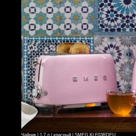
Чайник | 1,7 л | красный | SMEG KLF03RDEU