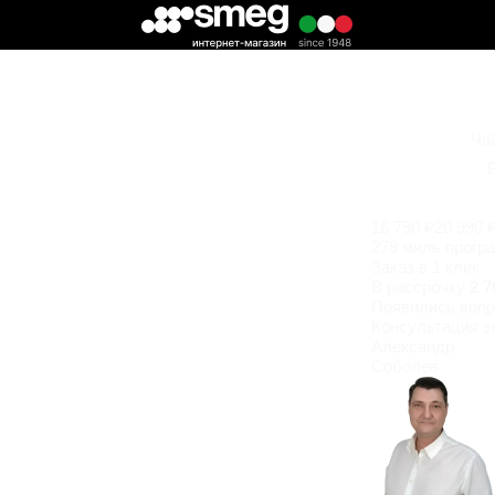
Ча
16 790 ₽
20 990 
279 миль прогр
Заказ в 1 клик
В рассрочку
2 7
Появились
вопр
Консультация э
Александр
Соболев