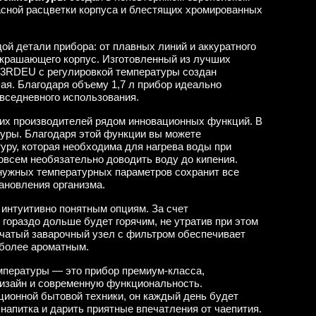
асной расцветки корпуса и блестящих хромированных
ой детали прибора: от плавных линий и аккуратного
украшающего корпус. Изготовленный из лучших
3RDEU с регулировкой температуры создан
я. Благодаря объему 1,7 л прибор идеально
овседневного использования.
гих производителей рядом инновационных функций. В
уры. Благодаря этой функции вы можете
уру, которая необходима для нагрева воды при
овсем необязательно доводить воду до кипения.
нужных температурных параметров сохранит все
ановления организма.
 интуитивно понятным опциям. За счет
гораздо дольше будет горячим, не утратив при этом
тчатый заварочный узел с фильтром обеспечивает
 более ароматным.
пературы — это прибор премиум-класса,
изайн и современную функциональность.
ионной бытовой техники, он каждый день будет
напитка и дарить приятные впечатления от чаепития.