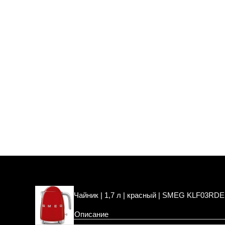
Чайник | 1,7 л | красный | SMEG KLF03RD
Описание