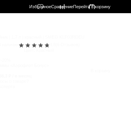
Избранное
Сравнение
Перейти в корзину
йник | 1,7 л | красный | SMEG KLF03RDEU
В наличии
4.8
(6 Отзывов)
Цвет:
Красный
₽
-20%
аммы «Аэрофлот Бонус»
В корзину
98,3 ₽ / в месяц
осы о товаре?
ксперта