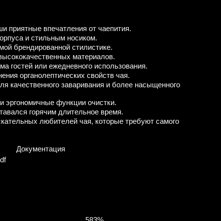
и приятные впечатления от чаепития.
орпуса и стильным носиком.
мой брендированной стилистике.
 высококачественных материалов.
ма гостей или ежедневного использования.
ения органолептических свойств чая.
ля качественного заваривания и более насыщенного
 и эргономичные функции очистки.
тавался горячим длительное время.
скательных любителей чая, которые требуют самого
Документация
df
5
83%