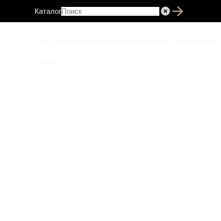
Каталог
SMEG
Малая бытовая техника
Чайники электрические
Акция