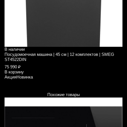
В наличии
В
Посудомоечная машина | 45 см | 12 комплектов | SMEG
П
ST4522DIN
S
75 990 ₽
1
В корзину
1
Акция
Новинка
В
А
Похожие товары