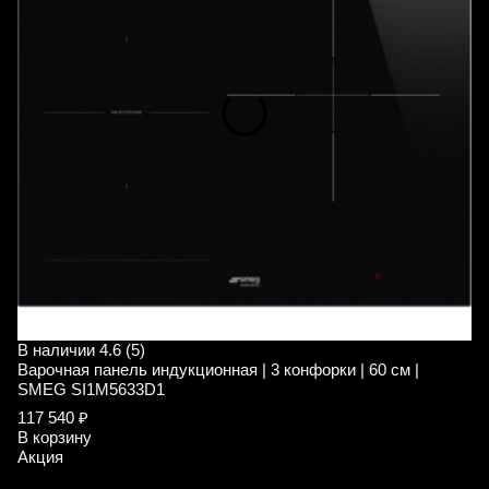
В наличии
4.6 (5)
В
Варочная панель индукционная | 3 конфорки | 60 см |
В
SMEG SI1M5633D1
S
117 540 ₽
9
В корзину
В
Акция
А