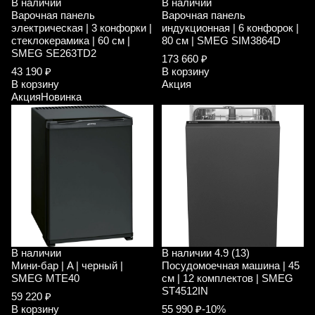
В наличии
В наличии
Варочная панель
Варочная панель
электрическая | 3 конфорки |
индукционная | 6 конфорок |
стеклокерамика | 60 см |
80 см | SMEG SIM3864D
SMEG SE263TD2
173 660 ₽
43 190 ₽
В корзину
В корзину
Акция
Акция
Новинка
В наличии
В наличии
4.9 (13)
Мини-бар | A | черный |
Посудомоечная машина | 45
SMEG MTE40
см | 12 комплектов | SMEG
ST4512IN
59 220 ₽
В корзину
55 990 ₽
-10%