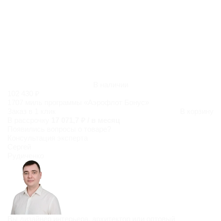
В наличии
102 430 ₽
1707 миль программы «Аэрофлот Бонус»
Заказ в 1 клик
В корзину
В рассрочку
17 071,7 ₽ / в месяц
Появились
вопросы о товаре?
Консультация эксперта
Сергей
Рудиченко
Вы дизайнер интерьера, архитектор или оптовый