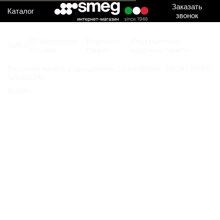
Заказать
Каталог
звонок
Встраиваемая
Варочные
Индукционные
SMEG
техника
панели
варочные панели
Варочная панель индукционная | 3 конфорки | 60 см | SMEG
SI1M4634D
Акция