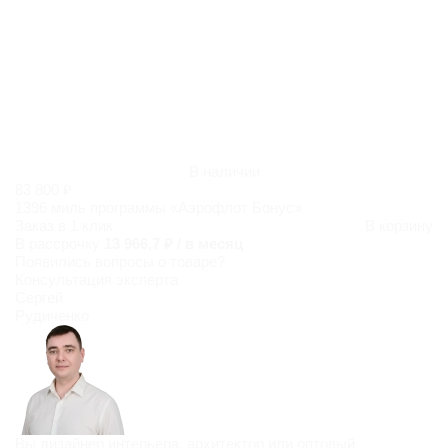
В наличии
83 800 ₽
1396 миль программы «Аэрофлот Бонус»
Заказ в 1 клик
В корзину
В рассрочку
13 966,7 ₽ / в месяц
Появились
вопросы о товаре?
Консультация эксперта
Сергей
Рудиченко
Вы дизайнер интерьера, архитектор или оптовый