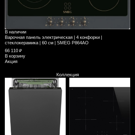
В наличии
В
Варочная панель электрическая | 4 конфорки |
В
стеклокерамика | 60 см | SMEG P864AO
с
66 110 ₽
8
В корзину
В
Акция
А
Коллекция