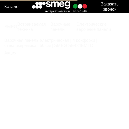
Заказать
Каталог
звонок
Встраиваемая
Варочные
Электрические
SMEG
техника
панели
варочные панели
Варочная панель электрическая | 4 конфорки |
стеклокерамика | 50 см | SMEG SE484EMTD
Акция