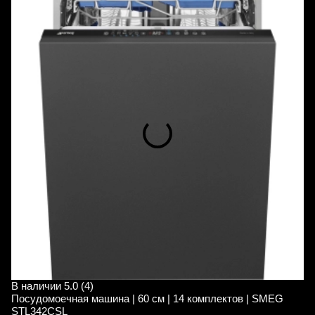
В наличии
5.0 (4)
В
Посудомоечная машина | 60 см | 14 комплектов | SMEG
П
STL342CSL
S