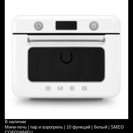
В наличии
В
Мини-печь | пар и аэрогриль | 10 функций | белый | SMEG
Р
COF01WHEU
п