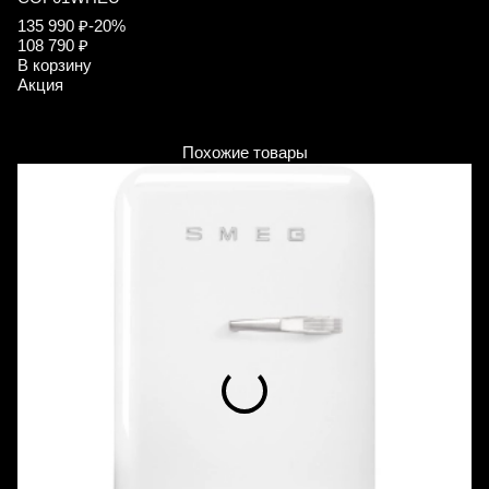
135 990 ₽
-20%
6
108 790 ₽
5
В корзину
В
Акция
А
Похожие товары