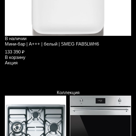
В наличии
В
Мини-бар | A+++ | белый | SMEG FAB5LWH6
М
133 390 ₽
1
В корзину
В
Акция
А
Коллекция