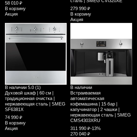
сталь | SMEG CVI320XE
58 010 ₽
В корзину
279 990 ₽
Акция
В корзину
Акция
В наличии
5.0 (1)
В наличии
Духовой шкаф | 60 см |
Встраиваемая
традиционная очистка |
автоматическая
нержавеющая сталь | SMEG
кофемашина | 15 бар |
SF6381X
капучинатор | 2 чашки |
нержавеющая сталь | SMEG
74 990 ₽
CMS4303XRU
В корзину
Акция
311 990 ₽
-13%
270 040 ₽