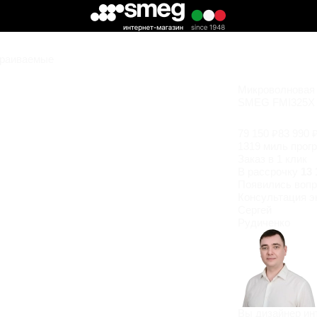
траиваемые
Микроволновая п
SMEG FMI325X
79 150 ₽
83 990 
1319 миль прог
Заказ в 1 клик
В рассрочку
13 
Появились
вопр
Консультация э
Сергей
Рудиченко
Вы дизайнер ин