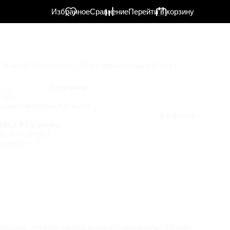
Избранное
Сравнение
Перейти в корзину
ечь | встраиваемая | 25 л | нержавеющая сталь |
В наличии
₽
-5%
раммы «Аэрофлот Бонус»
В корзину
191,7 ₽ / в месяц
осы о товаре?
ксперта
терьера, архитектор или оптовый покупатель? Прямо