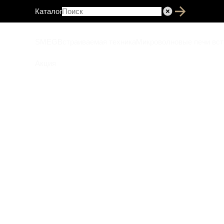
Каталог
SMEG
Встраиваемая техника
Микроволновые печи вс
Акция