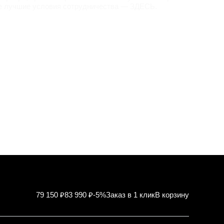
е лучшие условия сотрудничества —
ЗДЕСЬ
.
79 150 ₽
83 990 ₽
-5%
Заказ в 1 клик
В корзину
Характер