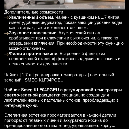
Дополнительные возможости
Увеличенный объем
. Чайник с кувшином на 1,7 литра
имеет удобный индикатор, показывающий уровень воды
как в литрах, так и в количестве чашек.
Звуковое оповещение
. Акустический сигнал
срабатывает при включении и выключении, а также по
завершении кипячения. При необходимости эту функцию
можно отключить.
Фильтр против накипи
. Встроенный фильтр из
нержавеющей стали эффективно задерживает накипь и
легко снимается для очистки.
Чайник | 1,7 л | регулировка температуры | пастельный
зеленый | SMEG KLF04PGEU
Чайник Smeg KLF04PGEU с регулировкой температуры
светло-зеленой расцветки
специально создан для
любителей нежных пастельных тонов, преобладающих в
интерьере кухни.
Элегантная эстетика просматривается в каждой детали
прибора: от плавных линий и аккуратного носика до
брендированного логотипа Smeg, украшающего корпус.