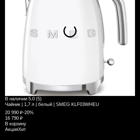
В наличии
5.0 (5)
В
Чайник | 1,7 л | белый | SMEG KLF03WHEU
Ч
20 990 ₽
-20%
2
16 790 ₽
1
В корзину
В
Акция
Хит
А