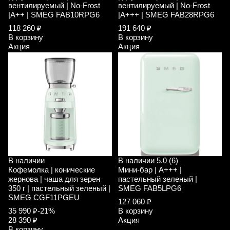
вентилируемый | No-Frost
вентилируемый | No-Frost
|A++ | SMEG FAB10RPG6
|A+++ | SMEG FAB28RPG6
118 260 ₽
191 640 ₽
В корзину
В корзину
Акция
Акция
В наличии
В наличии
5.0 (6)
Кофемолка | конические
Мини-бар | A+++ |
жернова | чаша для зерен
пастельный зеленый |
350 г | пастельный зеленый |
SMEG FAB5LPG6
SMEG CGF11PGEU
127 060 ₽
35 990 ₽
-21%
В корзину
28 390 ₽
Акция
В корзину