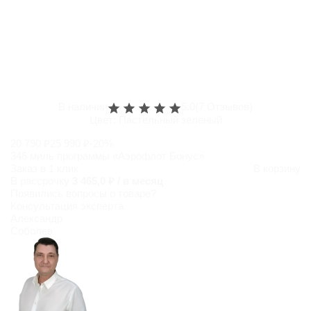
В наличии
5.0
(7 Отзывов)
Цвет:
Пастельный зеленый
20 790 ₽
25 990 ₽
-20%
346 миль программы «Аэрофлот Бонус»
Заказ в 1 клик
В корзину
В рассрочку
3 465,0 ₽ / в месяц
Появились
вопросы о товаре?
Консультация эксперта
Александр
Соболев