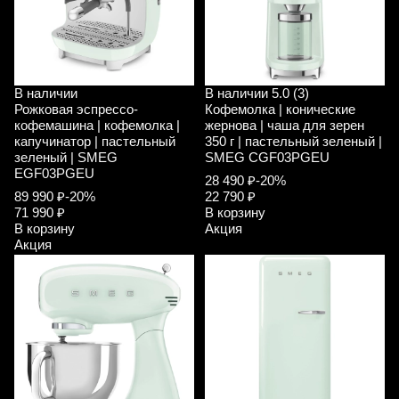
В наличии
В наличии
5.0 (3)
Рожковая эспрессо-
Кофемолка | конические
кофемашина | кофемолка |
жернова | чаша для зерен
капучинатор | пастельный
350 г | пастельный зеленый |
зеленый | SMEG
SMEG CGF03PGEU
EGF03PGEU
28 490 ₽
-20%
89 990 ₽
-20%
22 790 ₽
71 990 ₽
В корзину
В корзину
Акция
Акция