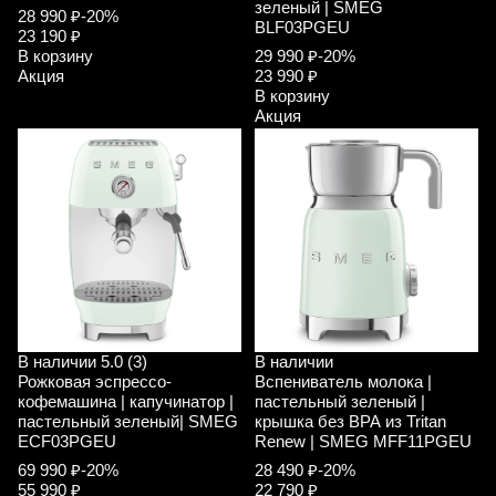
зеленый | SMEG
28 990 ₽
-20%
BLF03PGEU
23 190 ₽
В корзину
29 990 ₽
-20%
Акция
23 990 ₽
В корзину
Акция
В наличии
5.0 (3)
В наличии
Рожковая эспрессо-
Вспениватель молока |
кофемашина | капучинатор |
пастельный зеленый |
пастельный зеленый| SMEG
крышка без ВРА из Tritan
ECF03PGEU
Renew | SMEG MFF11PGEU
69 990 ₽
-20%
28 490 ₽
-20%
55 990 ₽
22 790 ₽