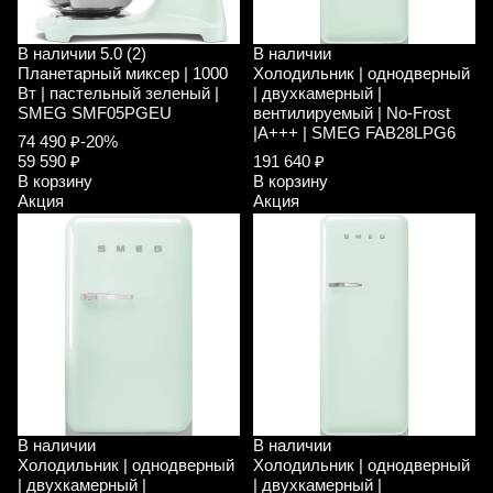
В наличии
5.0 (2)
В наличии
Планетарный миксер | 1000
Холодильник | однодверный
Вт | пастельный зеленый |
| двухкамерный |
SMEG SMF05PGEU
вентилируемый | No-Frost
|A+++ | SMEG FAB28LPG6
74 490 ₽
-20%
59 590 ₽
191 640 ₽
В корзину
В корзину
Акция
Акция
В наличии
В наличии
Холодильник | однодверный
Холодильник | однодверный
| двухкамерный |
| двухкамерный |