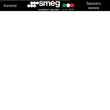
Заказать
Каталог
звонок
SMEG
Малая бытовая техника
Чайники электрические
Чайник | 1,7 л | регулировка температуры | пастельный
зеленый | SMEG KLF04PGEU
Акция