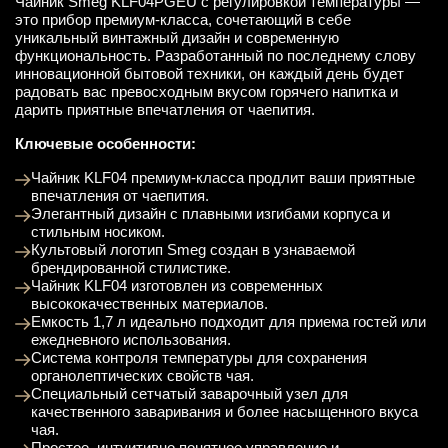
Чайник Smeg KLF04PGEU с регулировкой температуры —
это прибор премиум-класса, сочетающий в себе
уникальный винтажный дизайн и современную
функциональность. Разработанный по последнему слову
инновационной бытовой техники, он каждый день будет
радовать вас превосходным вкусом горячего напитка и
дарить приятные впечатления от чаепития.
Ключевые особенности:
Чайник KLF04 премиум-класса продлит ваши приятные
впечатления от чаепития.
Элегантный дизайн с плавными изгибами корпуса и
стильным носиком.
Культовый логотип Smeg создан в узнаваемой
брендированной стилистике.
Чайник KLF04 изготовлен из современных
высококачественных материалов.
Емкость 1,7 л идеально подходит для приема гостей или
ежедневного использования.
Система контроля температуры для сохранения
органолептических свойств чая.
Специальный сетчатый заварочный узел для
качественного заваривания и более насыщенного вкуса
чая.
Простое, интуитивно понятное управление и