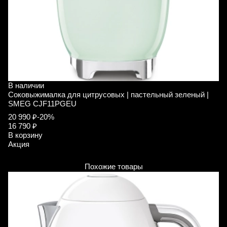
В наличии
В
Соковыжималка для цитрусовых | пастельный зеленый |
С
SMEG CJF11PGEU
W
20 990 ₽
-20%
7
16 790 ₽
5
В корзину
В
Акция
А
Похожие товары