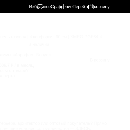
Избранное
Сравнение
Перейти в корзину
нель газовая | 4 конфорки | 60 см | SMEG PGF64-4
В наличии
раммы «Аэрофлот Бонус»
В корзину
086,7 ₽ / в месяц
осы о товаре?
ксперта
терьера, архитектор или оптовый покупатель? Прямо
е лучшие условия сотрудничества —
ЗДЕСЬ
.