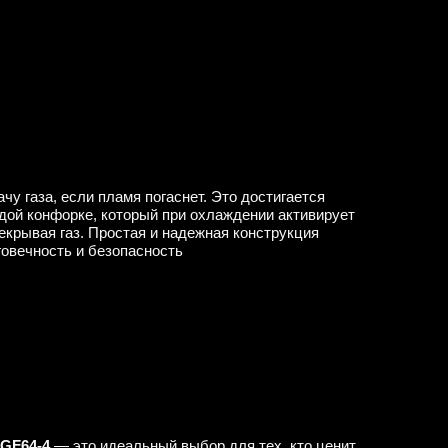
чу газа, если пламя погаснет. Это достигается
дой конфорке, который при охлаждении активирует
екрывая газ. Простая и надежная конструкция
овечность и безопасность
PGF64-4
— это идеальный выбор для тех, кто ценит