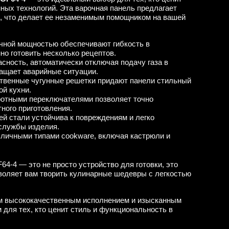
ных технологий. Эта варочная панель предлагает
ь, что делает ее незаменимым помощником на вашей
чной мощностью обеспечивают гибкость в
но готовить несколько рецептов.
сность, автоматически отключая подачу газа в
ращает аварийные ситуации.
ственные чугунные решетки придают панели стильный
ой кухни.
ротными переключателями позволяет точно
ного приготовления.
ей стали устойчива к повреждениям и легко
 службы изделия.
зличными типами cookware, включая кастрюли и
4-4 — это не просто устройство для готовки, это
воляет вам творить кулинарные шедевры с легкостью
им высококачественным исполнением и изысканным
для тех, кто ценит стиль и функциональность в