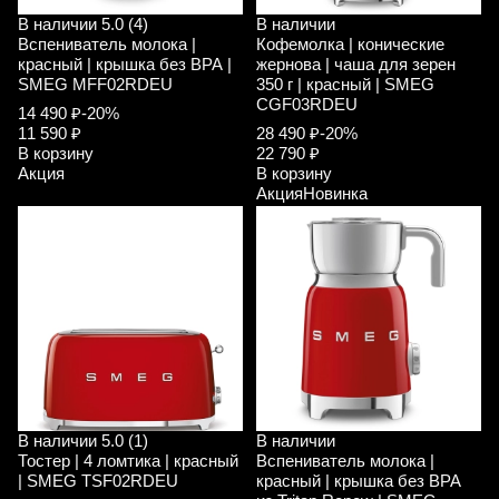
В наличии
5.0 (4)
В наличии
Вспениватель молока |
Кофемолка | конические
красный | крышка без ВРА |
жернова | чаша для зерен
SMEG MFF02RDEU
350 г | красный | SMEG
CGF03RDEU
14 490 ₽
-20%
11 590 ₽
28 490 ₽
-20%
В корзину
22 790 ₽
Акция
В корзину
Акция
Новинка
В наличии
5.0 (1)
В наличии
Тостер | 4 ломтика | красный
Вспениватель молока |
| SMEG TSF02RDEU
красный | крышка без ВРА