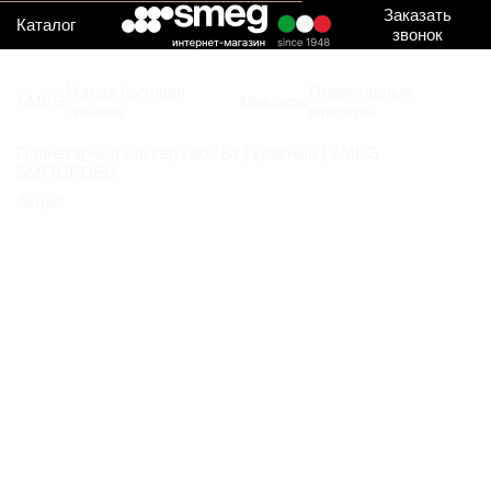
Заказать
Каталог
звонок
Малая бытовая
Планетарные
SMEG
Миксеры
техника
миксеры
Планетарный миксер | 800 Вт | красный | SMEG
SMF02RDEU
Акция