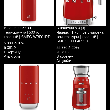
В наличии
5.0 (1)
В наличии
5.0 (3)
Термокружка | 500 мл |
Чайник | 1,7 л | регулировка
красный | SMEG WBF01RD
температуры | красный |
SMEG KLF04RDEU
5 990 ₽
-10%
5 391 ₽
25 990 ₽
-20%
В корзину
20 790 ₽
Акция
Хит
В корзину
Акция
Хит