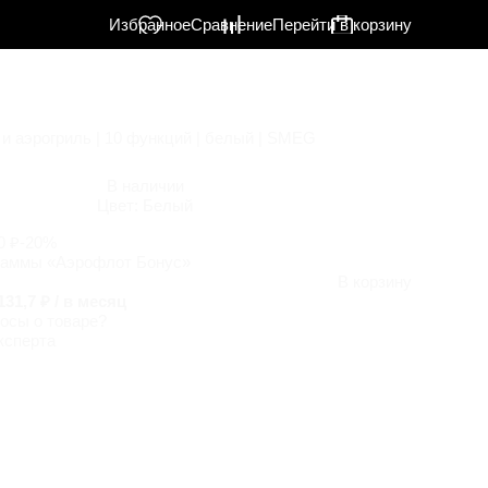
Избранное
Сравнение
Перейти в корзину
 и аэрогриль | 10 функций | белый | SMEG
В наличии
Цвет:
Белый
0 ₽
-20%
раммы «Аэрофлот Бонус»
В корзину
131,7 ₽ / в месяц
осы о товаре?
ксперта