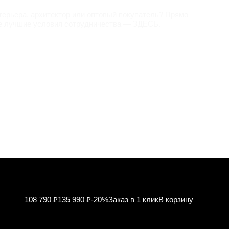
терьера, архитектор или оптовый покупатель? Прямо
е лучшие условия сотрудничества —
ЗДЕСЬ
.
108 790 ₽
135 990 ₽
-20%
Заказ в 1 клик
В корзину
Характер