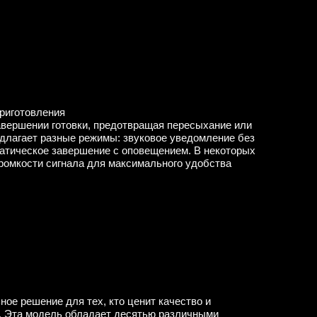
приготовления
авершении готовки, предотвращая пересыхание или
едлагает разные режимы: звуковое уведомление без
матическое завершение с оповещением. В некоторых
ромкости сигнала для максимального удобства
ое решение для тех, кто ценит качество и
. Эта модель обладает десятью различными