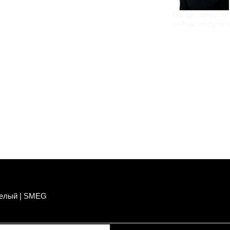
Вы дизайнер ин
сейчас получит
 белый | SMEG