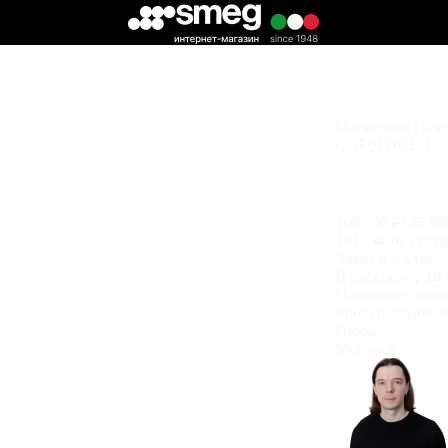
Мини-печь | пар
COF01WHEU
108 790 ₽
135 99
1813 миль прог
Заказ в 1 клик
В рассрочку
18 
Появились
вопр
Консультация э
Игорь
Морунов