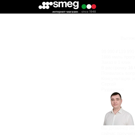
Вытяжк
99 990 ₽
119 990
1666 миль прог
Заказ в 1 клик
В рассрочку
16 
Появились
вопр
Консультация э
Сергей
Рудиченко
Вы дизайнер ин
сейчас получит