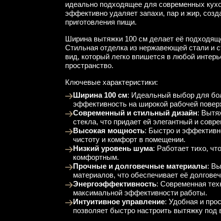
идеально подходящее для современных кухо
эффективно удаляет запахи, пар и жир, соз
приготовления пищи.
Ширина вытяжки 100 см делает её подходяще
Стильная отделка из нержавеющей стали и с
вид, который легко впишется в любой интерь
пространство.
Ключевые характеристики:
Ширина 100 см
: Идеальный выбор для бо
эффективность на широкой рабочей повер
Современный и стильный дизайн
: Вытя
стекла, что придает ей элегантный и совр
Высокая мощность
: Быстро и эффективн
чистоту и комфорт в помещении.
Низкий уровень шума
: Работает тихо, ч
комфортным.
Прочные и долговечные материалы
: В
материалов, что обеспечивает её долгове
Энергоэффективность
: Современная тех
максимальной эффективности работы.
Интуитивное управление
: Удобная и про
позволяет быстро настроить вытяжку под