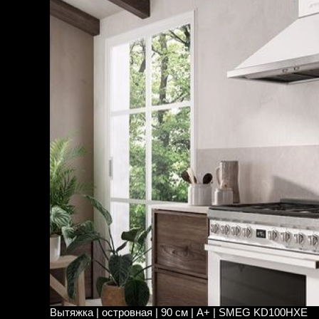
Вытяжка | островная | 90 см | A+ | SMEG KD100HXE