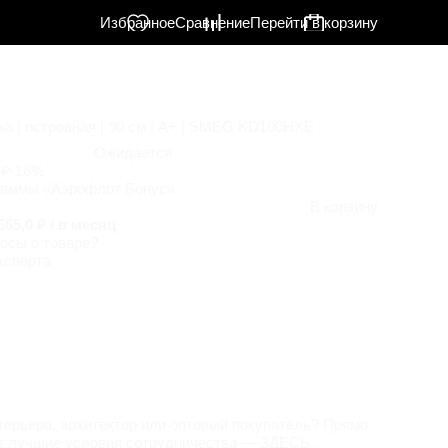
Избранное
Сравнение
Перейти в корзину
а | островная | 90 см | A+ | SMEG KD100HXE
Ожидается
 ₽
-16%
раммы «Аэрофлот Бонус»
В корзину
665,0 ₽ / в месяц
осы о товаре?
ксперта
терьера, архитектор или оптовый покупатель? Прямо
е лучшие условия сотрудничества —
ЗДЕСЬ
.