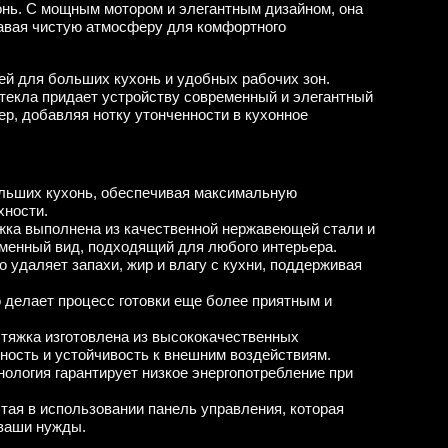
нь. С мощным мотором и элегантным дизайном, она
давая чистую атмосферу для комфортного
й для больших кухонь и удобных рабочих зон.
текла придает устройству современный и элегантный
ер, добавляя нотку утонченности в кухонное
льших кухонь, обеспечивая максимальную
хности.
жка выполнена из качественной нержавеющей стали и
еменный вид, подходящий для любого интерьера.
о удаляет запахи, жир и влагу с кухни, поддерживая
то делает процесс готовки еще более приятным и
ытяжка изготовлена из высококачественных
чность и устойчивость к внешним воздействиям.
нология гарантирует низкое энергопотребление при
стая в использовании панель управления, которая
 ваши нужды.