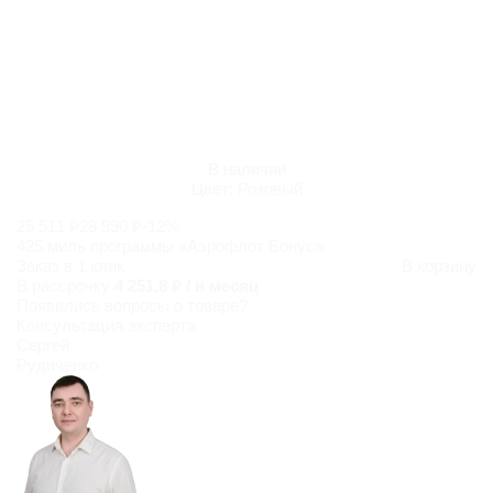
В наличии
Цвет:
Розовый
25 511 ₽
28 990 ₽
-12%
425 миль программы «Аэрофлот Бонус»
Заказ в 1 клик
В корзину
В рассрочку
4 251,8 ₽ / в месяц
Появились
вопросы о товаре?
Консультация эксперта
Сергей
Рудиченко