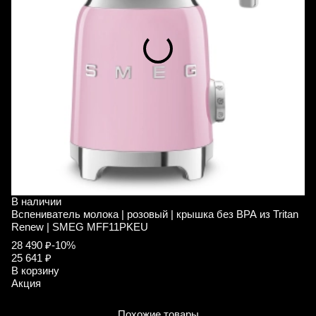
В наличии
В
Вспениватель молока | розовый | крышка без ВРА из Tritan
С
Renew | SMEG MFF11PKEU
A
28 490 ₽
-10%
1
25 641 ₽
1
В корзину
В
Акция
А
Похожие товары