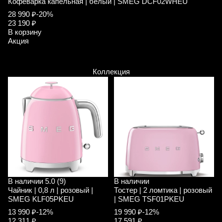
Кофеварка капельная | белый | SMEG DCF02WHEU
К
28 990 ₽
-20%
2
23 190 ₽
2
В корзину
В
Акция
А
Коллекция
В наличии
5.0 (9)
В наличии
Чайник | 0,8 л | розовый |
Тостер | 2 ломтика | розовый
SMEG KLF05PKEU
| SMEG TSF01PKEU
13 990 ₽
-12%
19 990 ₽
-12%
12 311 ₽
17 591 ₽