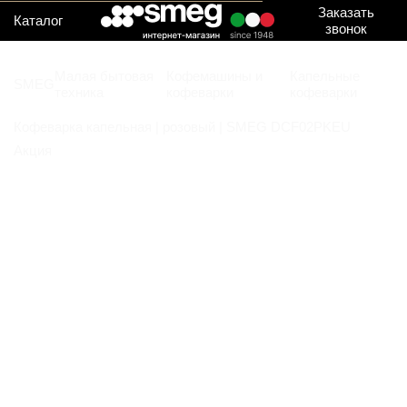
Заказать
Каталог
звонок
Малая бытовая
Кофемашины и
Капельные
SMEG
техника
кофеварки
кофеварки
Кофеварка капельная | розовый | SMEG DCF02PKEU
Акция