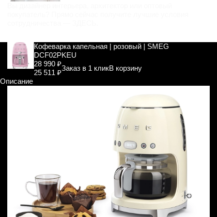
Вы дизайнер интерьера, архитектор или оптовый
покупатель? Прямо сейчас получите лучшие условия
сотрудничества —
ЗДЕСЬ
.
Кофеварка капельная | розовый | SMEG
DCF02PKEU
28 990 ₽
Заказ в 1 клик
В корзину
25 511 ₽
Описание