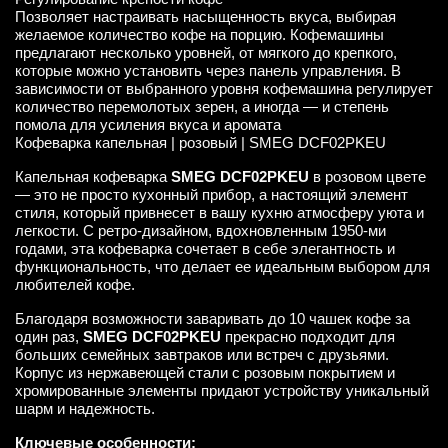
Позволяет настраивать насыщенность вкуса, выбирая
желаемое количество кофе на порцию. Кофемашины
предлагают несколько уровней, от мягкого до крепкого,
которые можно установить через панель управления. В
зависимости от выбранного уровня кофемашина регулирует
количество перемолотых зерен, а иногда — и степень
помола для усиления вкуса и аромата
Кофеварка капельная | розовый | SMEG DCF02PKEU
Капельная кофеварка
SMEG DCF02PKEU
в розовом цвете
— это не просто кухонный прибор, а настоящий элемент
стиля, который привнесет в вашу кухню атмосферу уюта и
легкости. С ретро-дизайном, вдохновленным 1950-ми
годами, эта кофеварка сочетает в себе элегантность и
функциональность, что делает ее идеальным выбором для
любителей кофе.
Благодаря возможности заваривать до 10 чашек кофе за
один раз,
SMEG DCF02PKEU
прекрасно подходит для
больших семейных завтраков или встреч с друзьями.
Корпус из нержавеющей стали с розовым покрытием и
хромированные элементы придают устройству уникальный
шарм и надежность.
Ключевые особенности: