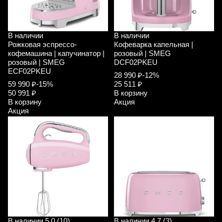
В наличии
В наличии
Рожковая эспрессо-
Кофеварка капельная |
кофемашина | капучинатор |
розовый | SMEG
розовый | SMEG
DCF02PKEU
ECF02PKEU
28 990 ₽
-12%
59 990 ₽
-15%
25 511 ₽
50 991 ₽
В корзину
В корзину
Акция
Акция
В наличии
5.0 (10)
В наличии
4.7 (3)