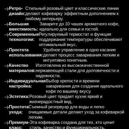
Ретро-
Стильный розовый цвет и классические линии
дизайн:
делают кофеварку эффектным дополнением к
любому интерьеру.
Большая
Заварите до 10 чашек ароматного кофе,
вместимость:
идеально для семьи и гостей.
Современные
Регулируемый термостат и функция
технологии:
поддержания температуры обеспечивают
оптимальный вкус.
Простота
Удобное управление в одно касание
использования:
делает процесс заваривания легким и
интуитивно понятным.
Качество
Изготовлена из высококачественной
материалов:
нержавеющей стали для долговечности и
надежности.
Индивидуальная
Выбор крепости и времени
настройка:
заваривания для создания идеального
кофе по вашему вкусу.
Эстетика:
Розовый цвет придает кухне яркий и
жизнерадостный вид.
Простота
Съемный резервуар для воды и легко
ухода:
очищаемые детали делают уход за кофеваркой
легким.
Премиум-
Эта кофеварка создана для тех, кто ценит
класс:
стиль, качество и функциональность.