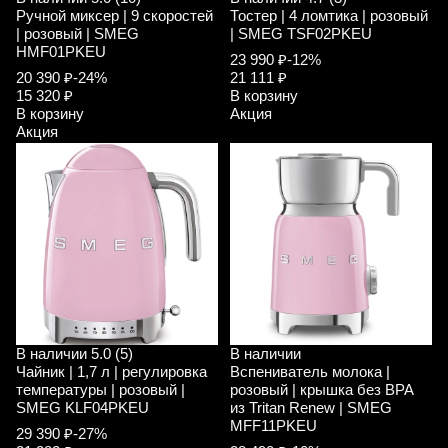
Ручной миксер | 9 скоростей
Тостер | 4 ломтика | розовый
| розовый | SMEG
| SMEG TSF02PKEU
HMF01PKEU
23 990 ₽
-12%
20 390 ₽
-24%
21 111 ₽
15 320 ₽
В корзину
В корзину
Акция
Акция
В наличии
5.0 (5)
В наличии
Чайник | 1,7 л | регулировка
Вспениватель молока |
температуры | розовый |
розовый | крышка без ВРА
SMEG KLF04PKEU
из Tritan Renew | SMEG
MFF11PKEU
29 390 ₽
-27%