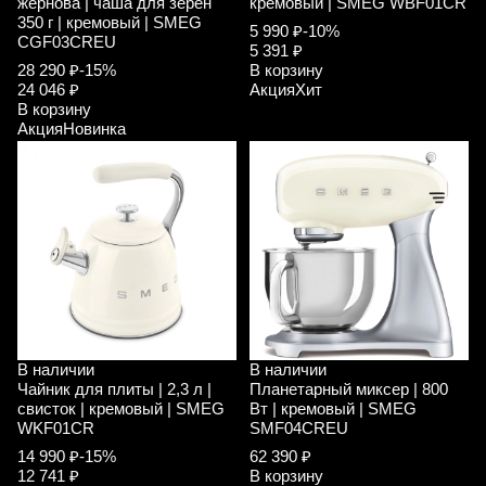
жернова | чаша для зерен
кремовый | SMEG WBF01CR
350 г | кремовый | SMEG
5 990 ₽
-10%
CGF03CREU
5 391 ₽
28 290 ₽
-15%
В корзину
24 046 ₽
Акция
Хит
В корзину
Акция
Новинка
В наличии
В наличии
Чайник для плиты | 2,3 л |
Планетарный миксер | 800
свисток | кремовый | SMEG
Вт | кремовый | SMEG
WKF01CR
SMF04CREU
14 990 ₽
-15%
62 390 ₽
12 741 ₽
В корзину