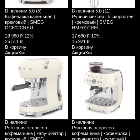
В наличии
5.0 (5)
В наличии
5.0 (11)
Кофеварка капельная |
Ручной миксер | 9 скоростей
кремовый | SMEG
| кремовый | SMEG
DCF02CREU
HMF01CREU
28 990 ₽
-12%
17 690 ₽
-10%
25 511 ₽
15 921 ₽
В корзину
В корзину
Акция
Хит
Акция
Хит
В наличии
В наличии
Рожковая эспрессо-
Рожковая эспрессо-
кофемашина | капучинатор |
кофемашина | кофемолка |
кремовый | SMEG
капучинатор | кремовый |