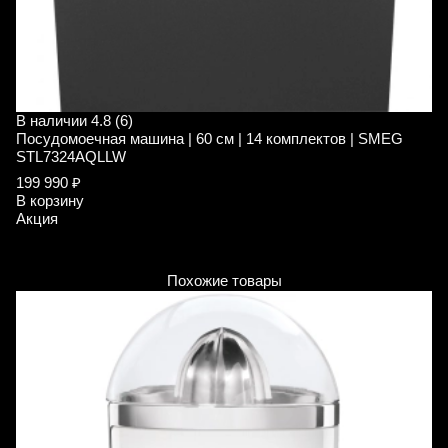
В наличии
4.8 (6)
В
Посудомоечная машина | 60 см | 14 комплектов | SMEG
П
STL7324AQLLW
S
199 990 ₽
1
В корзину
1
Акция
В
А
Похожие товары