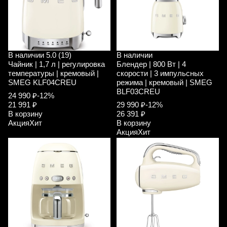
В наличии
5.0 (19)
В наличии
Чайник | 1,7 л | регулировка
Блендер | 800 Вт | 4
температуры | кремовый |
скорости | 3 импульсных
SMEG KLF04CREU
режима | кремовый | SMEG
BLF03CREU
24 990 ₽
-12%
21 991 ₽
29 990 ₽
-12%
В корзину
26 391 ₽
Акция
Хит
В корзину
Акция
Хит