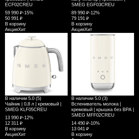
ECF02CREU
SMEG EGF03CREU
59 990 ₽
-15%
89 990 ₽
-12%
50 991 ₽
79 191 ₽
В корзину
В корзину
Акция
Хит
Акция
Хит
В наличии
5.0 (5)
В наличии
5.0 (3)
Чайник | 0,8 л | кремовый |
Вспениватель молока |
SMEG KLF05CREU
кремовый | крышка без ВРА |
SMEG MFF02CREU
13 990 ₽
-12%
12 311 ₽
14 490 ₽
-10%
В корзину
13 041 ₽
Акция
Хит
В корзину