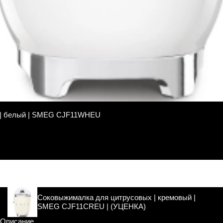
 | белый | SMEG CJF11WHEU
Соковыжималка для цитрусовых | кремовый |
SMEG CJF11CREU | (УЦЕНКА)
Описание