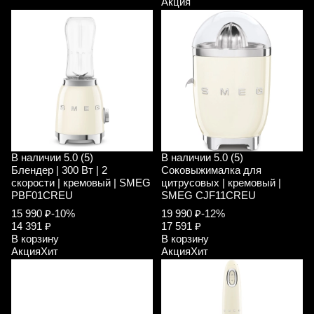
Акция
В наличии
5.0 (5)
В наличии
5.0 (5)
Блендер | 300 Вт | 2
Соковыжималка для
скорости | кремовый | SMEG
цитрусовых | кремовый |
PBF01CREU
SMEG CJF11CREU
15 990 ₽
-10%
19 990 ₽
-12%
14 391 ₽
17 591 ₽
В корзину
В корзину
Акция
Хит
Акция
Хит