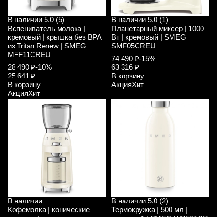
В наличии
5.0 (5)
В наличии
5.0 (1)
Вспениватель молока |
Планетарный миксер | 1000
кремовый | крышка без ВРА
Вт | кремовый | SMEG
из Tritan Renew | SMEG
SMF05CREU
MFF11CREU
74 490 ₽
-15%
28 490 ₽
-10%
63 316 ₽
25 641 ₽
В корзину
В корзину
Акция
Хит
Акция
Хит
В наличии
В наличии
5.0 (2)
Кофемолка | конические
Термокружка | 500 мл |