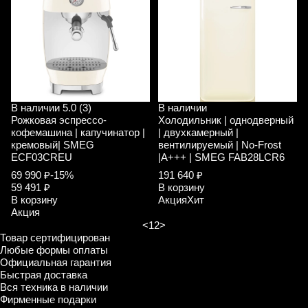
В наличии
5.0 (3)
В наличии
Рожковая эспрессо-
Холодильник | однодверный
кофемашина | капучинатор |
| двухкамерный |
кремовый| SMEG
вентилируемый | No-Frost
ECF03CREU
|A+++ | SMEG FAB28LCR6
69 990 ₽
-15%
191 640 ₽
59 491 ₽
В корзину
В корзину
Акция
Хит
Акция
<
1
2
>
Товар сертифицирован
Любые формы оплаты
Официальная гарантия
Быстрая доставка
Вся техника в наличии
Фирменные подарки