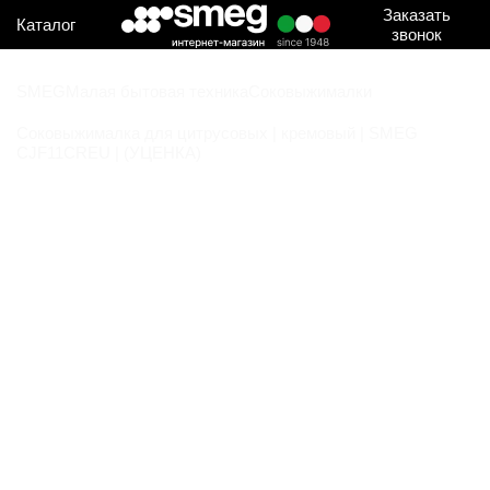
Заказать
Каталог
звонок
SMEG
Малая бытовая техника
Соковыжималки
Соковыжималка для цитрусовых | кремовый | SMEG
CJF11CREU | (УЦЕНКА)