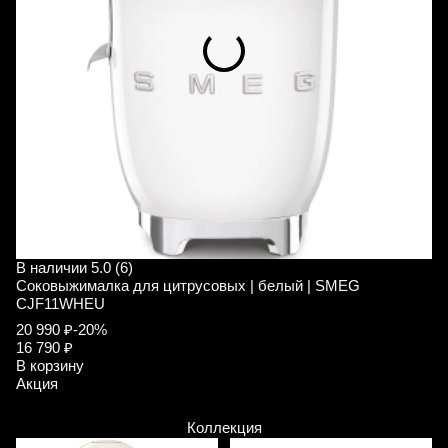
В наличии
5.0 (6)
В
Соковыжималка для цитрусовых | белый | SMEG
С
CJF11WHEU
C
20 990 ₽
-20%
2
16 790 ₽
1
В корзину
В
Акция
А
Коллекция