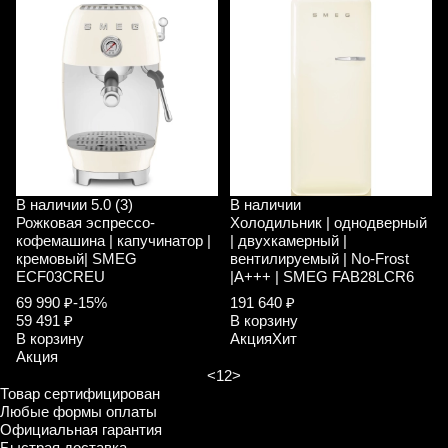
В наличии
5.0 (3)
В наличии
Рожковая эспрессо-
Холодильник | однодверный
кофемашина | капучинатор |
| двухкамерный |
кремовый| SMEG
вентилируемый | No-Frost
ECF03CREU
|A+++ | SMEG FAB28LCR6
69 990 ₽
-15%
191 640 ₽
59 491 ₽
В корзину
В корзину
Акция
Хит
Акция
<
1
2
>
Товар сертифицирован
Любые формы оплаты
Официальная гарантия
Быстрая доставка