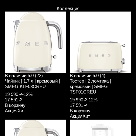
Коллекция
В наличии
5.0 (22)
В наличии
5.0 (4)
Чайник | 1,7 л | кремовый |
Тостер | 2 ломтика |
SMEG KLF03CREU
кремовый | SMEG
TSF01CREU
19 990 ₽
-12%
17 591 ₽
19 990 ₽
-12%
В корзину
17 591 ₽
Акция
Хит
В корзину
Акция
Хит