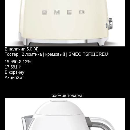
В наличии
5.0 (4)
В
Тостер | 2 ломтика | кремовый | SMEG TSF01CREU
П
S
19 990 ₽
-12%
17 591 ₽
1
В корзину
1
Акция
Хит
В
А
Похожие товары