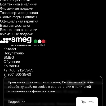
Вся техника в наличии
Фирменные подарки
Товар сертифицирован
Любые формы оплаты
Официальная гарантия
Быстрая доставка
Вся техника в наличии
Фирменные подарки
Каталог
Покупателю
SMEG
Обучение
Контакты
+7 (495) 212-93-89
8 (800) 500-35-69
Заказать звонок
Продолжая просмотр этого сайта, Вы соглашаетесь на
https://t.me/SmegKitchen_bot
https://rutube.ru/channel/34547031/
обработку файлов cookie в соответствии с политикой
Мы находимся
использования файлов cookie.
г. Москва, Комсомольский проспект, 46 корпус 1
Колорс Груп
Подробнее
Принять
— ваш стратегический партнёр. Фирменные интернет