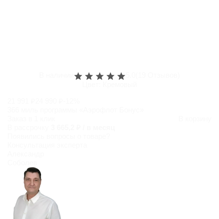
В наличии
5.0
(19 Отзывов)
Цвет:
Кремовый
21 991 ₽
24 990 ₽
-12%
366 миль программы «Аэрофлот Бонус»
Заказ в 1 клик
В корзину
В рассрочку
3 665,2 ₽ / в месяц
Появились
вопросы о товаре?
Консультация эксперта
Александр
Соболев