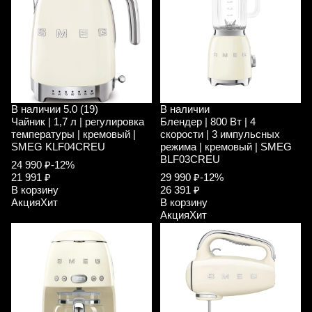
В наличии
5.0 (19)
В наличии
Чайник | 1,7 л | регулировка
Блендер | 800 Вт | 4
температуры | кремовый |
скорости | 3 импульсных
SMEG KLF04CREU
режима | кремовый | SMEG
BLF03CREU
24 990 ₽
-12%
21 991 ₽
29 990 ₽
-12%
В корзину
26 391 ₽
Акция
Хит
В корзину
Акция
Хит