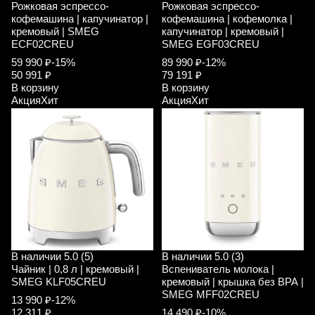
Рожковая эспрессо-
Рожковая эспрессо-
кофемашина | капучинатор |
кофемашина | кофемолка |
кремовый | SMEG
капучинатор | кремовый |
ECF02CREU
SMEG EGF03CREU
59 990 ₽
-15%
89 990 ₽
-12%
50 991 ₽
79 191 ₽
В корзину
В корзину
Акция
Хит
Акция
Хит
В наличии
5.0 (5)
В наличии
5.0 (3)
Чайник | 0,8 л | кремовый |
Вспениватель молока |
SMEG KLF05CREU
кремовый | крышка без ВРА |
SMEG MFF02CREU
13 990 ₽
-12%
12 311 ₽
14 490 ₽
-10%