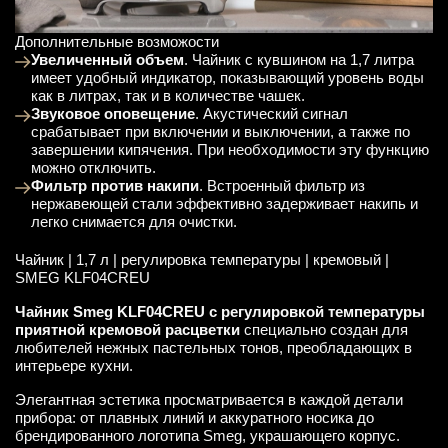
Дополнительные возможости
Увеличенный объем
. Чайник с кувшином на 1,7 литра
имеет удобный индикатор, показывающий уровень воды
как в литрах, так и в количестве чашек.
Звуковое оповещение
. Акустический сигнал
срабатывает при включении и выключении, а также по
завершении кипячения. При необходимости эту функцию
можно отключить.
Фильтр против накипи
. Встроенный фильтр из
нержавеющей стали эффективно задерживает накипь и
легко снимается для очистки.
Чайник | 1,7 л | регулировка температуры | кремовый |
SMEG KLF04CREU
Чайник Smeg KLF04CREU с регулировкой температуры
приятной кремовой расцветки
специально создан для
любителей нежных пастельных тонов, преобладающих в
интерьере кухни.
Элегантная эстетика просматривается в каждой детали
прибора: от плавных линий и аккуратного носика до
брендированного логотипа Smeg, украшающего корпус.