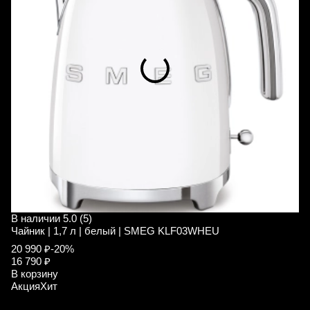
В наличии
5.0 (5)
В
Чайник | 1,7 л | белый | SMEG KLF03WHEU
Ч
20 990 ₽
-20%
2
16 790 ₽
1
В корзину
В
Акция
Хит
А