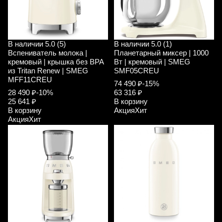
В наличии
5.0 (5)
В наличии
5.0 (1)
Вспениватель молока |
Планетарный миксер | 1000
кремовый | крышка без ВРА
Вт | кремовый | SMEG
из Tritan Renew | SMEG
SMF05CREU
MFF11CREU
74 490 ₽
-15%
28 490 ₽
-10%
63 316 ₽
25 641 ₽
В корзину
В корзину
Акция
Хит
Акция
Хит