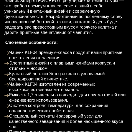
Чайник Smeg KLF04CREU с регулировкой температуры —
это прибор премиум-класса, сочетающий в себе
уникальный винтажный дизайн и современную
функциональность. Разработанный по последнему слову
инновационной бытовой техники, он каждый день будет
радовать вас превосходным вкусом горячего напитка и
дарить приятные впечатления от чаепития.
Ключевые особенности:
Чайник KLF04 премиум-класса продлит ваши приятные
впечатления от чаепития.
Элегантный дизайн с плавными изгибами корпуса и
стильным носиком.
Культовый логотип Smeg создан в узнаваемой
брендированной стилистике.
Чайник KLF04 изготовлен из современных
высококачественных материалов.
Емкость 1,7 л идеально подходит для приема гостей или
ежедневного использования.
Система контроля температуры для сохранения
органолептических свойств чая.
Специальный сетчатый заварочный узел для
качественного заваривания и более насыщенного вкуса
чая.
Простое, интуитивно понятное управление и