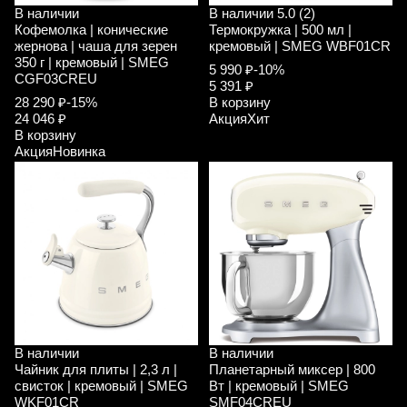
В наличии
В наличии
5.0 (2)
Кофемолка | конические
Термокружка | 500 мл |
жернова | чаша для зерен
кремовый | SMEG WBF01CR
350 г | кремовый | SMEG
5 990 ₽
-10%
CGF03CREU
5 391 ₽
28 290 ₽
-15%
В корзину
24 046 ₽
Акция
Хит
В корзину
Акция
Новинка
В наличии
В наличии
Чайник для плиты | 2,3 л |
Планетарный миксер | 800
свисток | кремовый | SMEG
Вт | кремовый | SMEG
WKF01CR
SMF04CREU