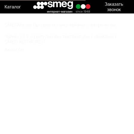
Заказать
Каталог
звонок
SMEG
Малая бытовая техника
Чайники электрические
Чайник | 1,7 л | регулировка температуры | кремовый |
SMEG KLF04CREU
Акция
Хит