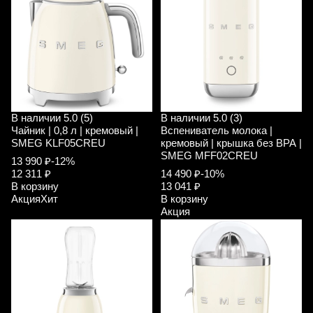
В наличии
5.0 (5)
В наличии
5.0 (3)
Чайник | 0,8 л | кремовый |
Вспениватель молока |
SMEG KLF05CREU
кремовый | крышка без ВРА |
SMEG MFF02CREU
13 990 ₽
-12%
12 311 ₽
14 490 ₽
-10%
В корзину
13 041 ₽
Акция
Хит
В корзину
Акция