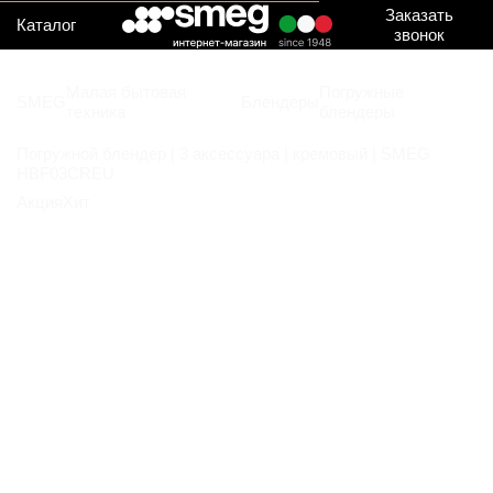
Заказать
Каталог
звонок
Малая бытовая
Погружные
SMEG
Блендеры
техника
блендеры
Погружной блендер | 3 аксессуара | кремовый | SMEG
HBF03CREU
Акция
Хит