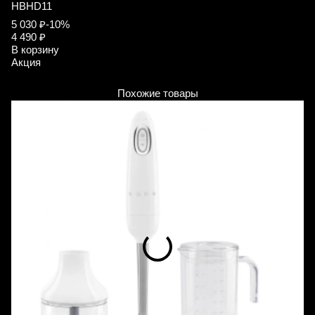
HBHD11
S
5 030 ₽
-10%
6
4 490 ₽
В
В корзину
А
Акция
Похожие товары