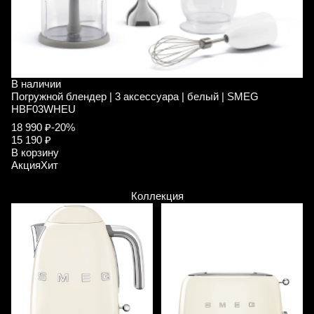
В наличии
В
Погружной блендер | 3 аксессуара | белый | SMEG
П
HBF03WHEU
H
18 990 ₽
-20%
1
15 190 ₽
1
В корзину
В
Акция
Хит
А
Коллекция