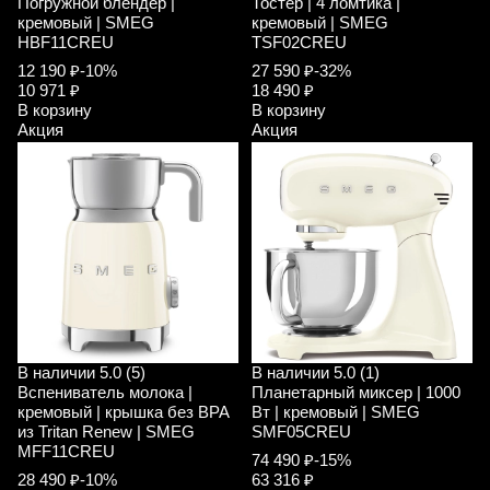
Погружной блендер |
Тостер | 4 ломтика |
кремовый | SMEG
кремовый | SMEG
HBF11CREU
TSF02CREU
12 190 ₽
-10%
27 590 ₽
-32%
10 971 ₽
18 490 ₽
В корзину
В корзину
Акция
Акция
В наличии
5.0 (5)
В наличии
5.0 (1)
Вспениватель молока |
Планетарный миксер | 1000
кремовый | крышка без ВРА
Вт | кремовый | SMEG
из Tritan Renew | SMEG
SMF05CREU
MFF11CREU
74 490 ₽
-15%
28 490 ₽
-10%
63 316 ₽