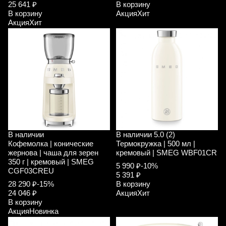
25 641 ₽
В корзину
В корзину
Акция
Хит
Акция
Хит
В наличии
В наличии
5.0 (2)
Кофемолка | конические
Термокружка | 500 мл |
жернова | чаша для зерен
кремовый | SMEG WBF01CR
350 г | кремовый | SMEG
5 990 ₽
-10%
CGF03CREU
5 391 ₽
28 290 ₽
-15%
В корзину
24 046 ₽
Акция
Хит
В корзину
Акция
Новинка