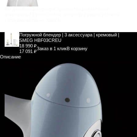
Вы дизайнер интерьера, архитектор или оптовый
покупатель? Прямо сейчас получите лучшие условия
сотрудничества —
ЗДЕСЬ
.
Погружной блендер | 3 аксессуара | кремовый |
SMEG HBF03CREU
18 990 ₽
Заказ в 1 клик
В корзину
17 091 ₽
Описание