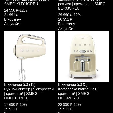
SMEG KLF04CREU
режима | кремовый | SMEG
BLF03CREU
24 990 ₽
-12%
21 991 ₽
29 990 ₽
-12%
В корзину
26 391 ₽
Акция
Хит
В корзину
Акция
Хит
В наличии
5.0 (11)
В наличии
5.0 (5)
Ручной миксер | 9 скоростей
Кофеварка капельная |
| кремовый | SMEG
кремовый | SMEG
HMF01CREU
DCF02CREU
17 690 ₽
-10%
28 990 ₽
-12%
15 921 ₽
25 511 ₽