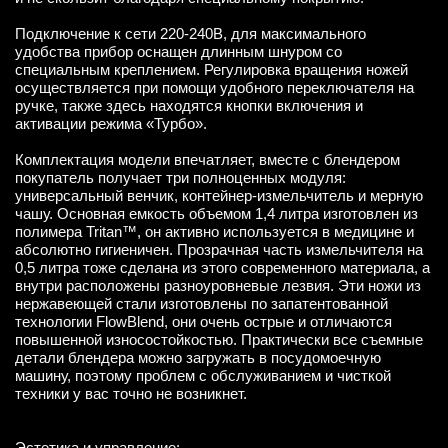
Подключение к сети 220-240В, для максимального
удобства прибор оснащен длинным шнуром со
специальным креплением. Регулировка вращения ножей
осуществляется при помощи удобного переключателя на
ручке, также здесь находятся кнопки включения и
активации режима «Турбо».
Комплектация модели впечатляет, вместе с блендером
покупатель получает три полноценных модуля:
универсальный венчик, контейнер-измельчитель и мерную
чашу. Основная емкость объемом 1,4 литра изготовлен из
полимера Tritan™, он активно используется в медицине и
абсолютно гигиеничен. Прозрачная часть измельчителя на
0,5 литра тоже сделана из этого современного материала, а
внутри расположены разноуровневые лезвия. Эти ножи из
нержавеющей стали изготовлены по запатентованной
технологии FlowBlend, они очень острые и отличаются
повышенной износостойкостью. Практически все съемные
детали блендера можно загружать в посудомоечную
машину, поэтому проблем с обслуживанием и чисткой
техники у вас точно не возникнет.
Эстетика и управление: