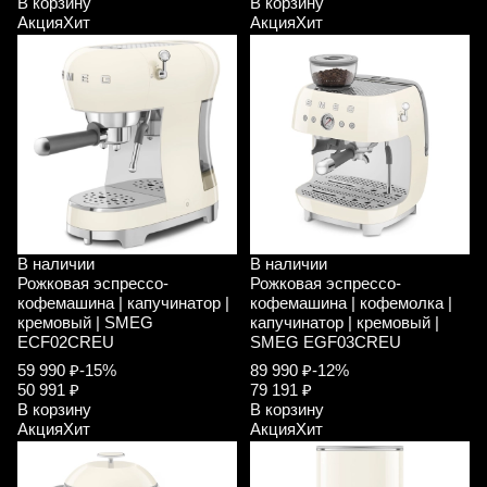
В корзину
В корзину
Акция
Хит
Акция
Хит
В наличии
В наличии
Рожковая эспрессо-
Рожковая эспрессо-
кофемашина | капучинатор |
кофемашина | кофемолка |
кремовый | SMEG
капучинатор | кремовый |
ECF02CREU
SMEG EGF03CREU
59 990 ₽
-15%
89 990 ₽
-12%
50 991 ₽
79 191 ₽
В корзину
В корзину
Акция
Хит
Акция
Хит