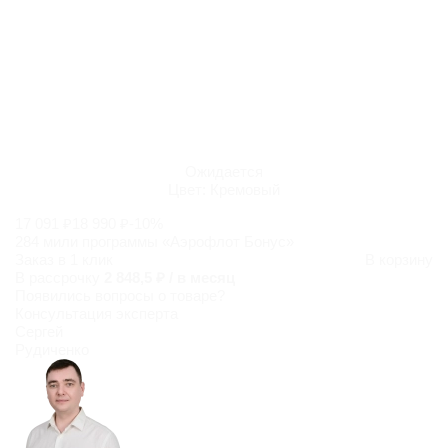
Ожидается
Цвет:
Кремовый
17 091 ₽
18 990 ₽
-10%
284 мили программы «Аэрофлот Бонус»
Заказ в 1 клик
В корзину
В рассрочку
2 848,5 ₽ / в месяц
Появились
вопросы о товаре?
Консультация эксперта
Сергей
Рудиченко