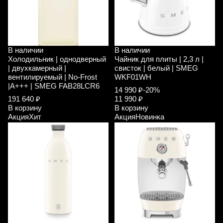
В наличии
В наличии
Холодильник | однодверный
Чайник для плиты | 2,3 л |
| двухкамерный |
свисток | белый | SMEG
вентилируемый | No-Frost
WKF01WH
|A+++ | SMEG FAB28LCR6
14 990 ₽
-20%
191 640 ₽
11 990 ₽
В корзину
В корзину
Акция
Хит
Акция
Новинка