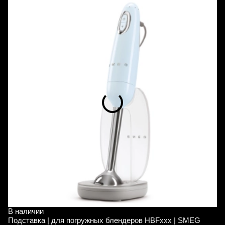
В наличии
В
Подставка | для погружных блендеров HBFxxx | SMEG
П