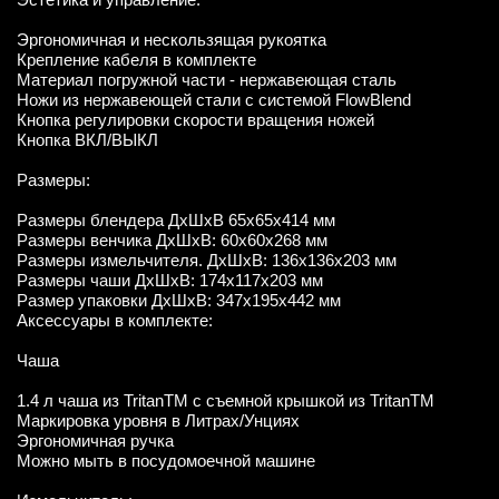
Эргономичная и нескользящая рукоятка
Крепление кабеля в комплекте
Материал погружной части - нержавеющая сталь
Ножи из нержавеющей стали с системой FlowBlend
Кнопка регулировки скорости вращения ножей
Кнопка ВКЛ/ВЫКЛ
Размеры:
Размеры блендера ДxШxВ 65x65x414 мм
Размеры венчика ДxШxВ: 60x60x268 мм
Размеры измельчителя. ДxШxВ: 136x136x203 мм
Размеры чаши ДxШxВ: 174x117x203 мм
Размер упаковки ДxШxВ: 347x195x442 мм
Аксессуары в комплекте:
Чаша
1.4 л чаша из TritanTM с съемной крышкой из TritanTM
Маркировка уровня в Литрах/Унциях
Эргономичная ручка
Можно мыть в посудомоечной машине