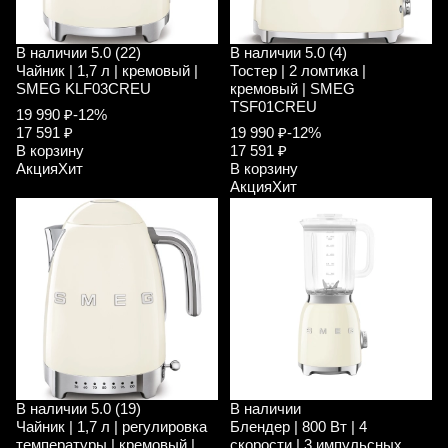
В наличии
5.0 (22)
В наличии
5.0 (4)
Чайник | 1,7 л | кремовый |
Тостер | 2 ломтика |
SMEG KLF03CREU
кремовый | SMEG
TSF01CREU
19 990 ₽
-12%
17 591 ₽
19 990 ₽
-12%
В корзину
17 591 ₽
Акция
Хит
В корзину
Акция
Хит
В наличии
5.0 (19)
В наличии
Чайник | 1,7 л | регулировка
Блендер | 800 Вт | 4
температуры | кремовый |
скорости | 3 импульсных