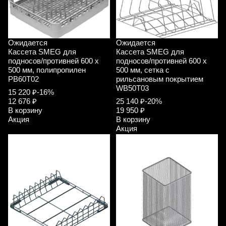
Ожидается
Ожидается
Кассета SMEG для
Кассета SMEG для
подносов/противней 600 x
подносов/противней 600 x
500 мм, полипропилен
500 мм, сетка с
PB60T02
рильсановым покрытием
WB50T03
15 220 ₽
-16%
12 676 ₽
25 140 ₽
-20%
В корзину
19 950 ₽
Акция
В корзину
Акция