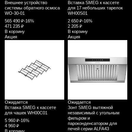
Внешнее устройство
Вставка SMEG к кассете
системы обратного осмоса
для 17 небольших тарелок
WO-30-01
WH00S01
565 490 ₽
-16%
2 650 ₽
-16%
471 235 ₽
2 205 ₽
В корзину
В корзину
Акция
Акция
Ожидается
Ожидается
Вставка SMEG к кассете
Зонт SMEG вытяжной
для чашек WH00C01
независимый с угольным
фильром и
5 960 ₽
-16%
пароконденсатором для
4 960 ₽
печей серии ALFA43
В корзину