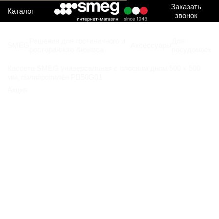
Заказать
Каталог
звонок
Решения для гостиничного и
Для
SMEG
Аксессуары
ресторанного бизнеса
посудомоек
Кассета SMEG универсальная с плоским дном 500 х 500
мм, полипропилен PB50G01
Акция