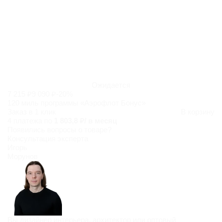
Ожидается
7 215 ₽
9 090 ₽
-20%
120 миль программы «Аэрофлот Бонус»
Заказ в 1 клик
В корзину
4 платежа по
1 803,8 ₽/ в месяц
Появились
вопросы о товаре?
Консультация эксперта
Игорь
Морунов
Вы дизайнер интерьера, архитектор или оптовый