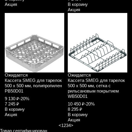
Акция
В корзину
Акция
Ожидается
Ожидается
Кассета SMEG для тарелок
Кассета SMEG для тарелок
500 х 500 мм, полипропилен
500 х 500 мм, сетка с
PB50D01
рильсановым покрытием
WB50D01
9 130 ₽
-20%
7 245 ₽
10 450 ₽
-20%
В корзину
8 295 ₽
Акция
В корзину
Акция
<
1
2
3
4
>
Товар сертифицирован