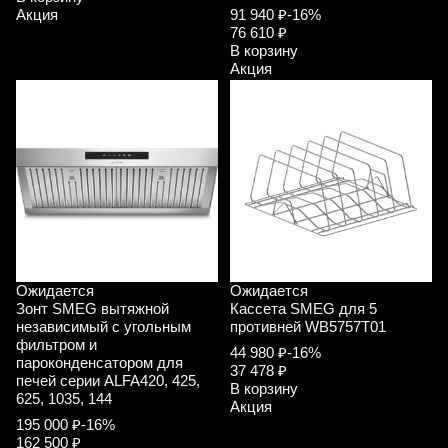
Акция
91 940 ₽
-16%
76 610 ₽
В корзину
Акция
Ожидается
Ожидается
Зонт SMEG вытяжной
Кассета SMEG для 5
независимый с угольным
противней WB5757T01
фильтром и
44 980 ₽
-16%
пароконденсатором для
37 478 ₽
печей серии ALFA420, 425,
В корзину
625, 1035, 144
Акция
195 000 ₽
-16%
162 500 ₽