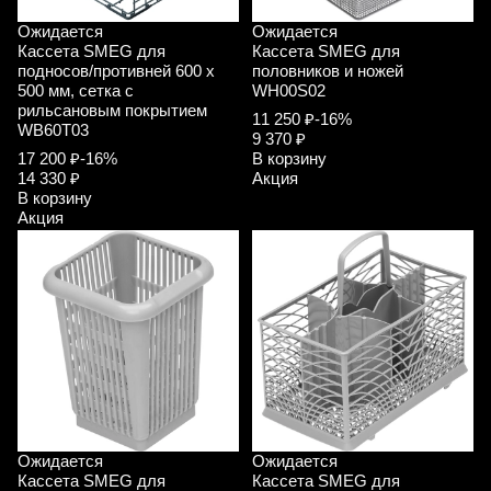
Ожидается
Ожидается
Кассета SMEG для
Кассета SMEG для
подносов/противней 600 x
половников и ножей
500 мм, сетка с
WH00S02
рильсановым покрытием
11 250 ₽
-16%
WB60T03
9 370 ₽
17 200 ₽
-16%
В корзину
14 330 ₽
Акция
В корзину
Акция
Ожидается
Ожидается
Кассета SMEG для
Кассета SMEG для