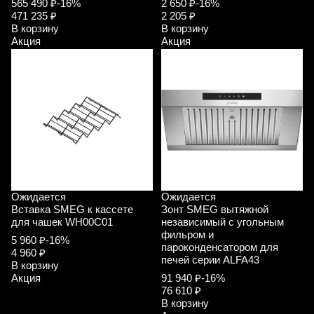
565 490 ₽
-16%
2 650 ₽
-16%
471 235 ₽
2 205 ₽
В корзину
В корзину
Акция
Акция
Ожидается
Ожидается
Вставка SMEG к кассете
Зонт SMEG вытяжной
для чашек WH00C01
независимый с угольным
фильром и
5 960 ₽
-16%
пароконденсатором для
4 960 ₽
печей серии ALFA43
В корзину
Акция
91 940 ₽
-16%
76 610 ₽
В корзину