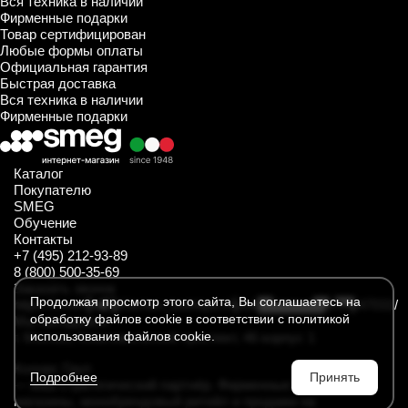
Вся техника в наличии
Фирменные подарки
Товар сертифицирован
Любые формы оплаты
Официальная гарантия
Быстрая доставка
Вся техника в наличии
Фирменные подарки
Каталог
Покупателю
SMEG
Обучение
Контакты
+7 (495) 212-93-89
8 (800) 500-35-69
Заказать звонок
Продолжая просмотр этого сайта, Вы соглашаетесь на
https://t.me/SmegKitchen_bot
https://rutube.ru/channel/34547031/
обработку файлов cookie в соответствии с политикой
Мы находимся
использования файлов cookie.
г. Москва, Комсомольский проспект, 46 корпус 1
Колорс Груп
Подробнее
Принять
— ваш стратегический партнёр. Фирменные интернет
магазины, монобрендовый ритейл и продажи на