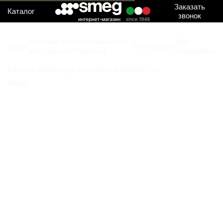
Заказать
Каталог
звонок
Решения для гостиничного и
Для
SMEG
Аксессуары
ресторанного бизнеса
посудомоек
Кассета SMEG для 8 противней WB5757T02
Акция