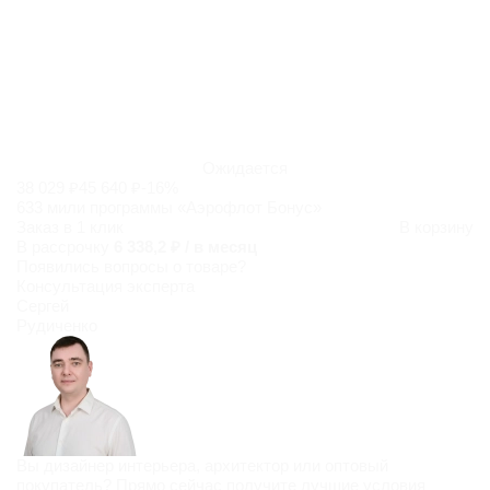
Ожидается
38 029 ₽
45 640 ₽
-16%
633 мили программы «Аэрофлот Бонус»
Заказ в 1 клик
В корзину
В рассрочку
6 338,2 ₽ / в месяц
Появились
вопросы о товаре?
Консультация эксперта
Сергей
Рудиченко
Вы дизайнер интерьера, архитектор или оптовый
покупатель? Прямо сейчас получите лучшие условия