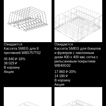
Ожидается
Ожидается
Кассета SMEG для 8
Кассета SMEG для бокалов
противней WB5757T02
и фужеров с наклонным
дном 400 х 400 мм, сетка с
45 640 ₽
-16%
рильсановым покрытием
38 029 ₽
WB40G02
В корзину
Акция
17 860 ₽
-20%
14 180 ₽
В корзину
Акция