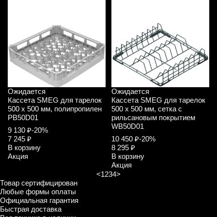
Ожидается
Ожидается
Кассета SMEG для тарелок
Кассета SMEG для тарелок
500 х 500 мм, полипропилен
500 х 500 мм, сетка с
PB50D01
рильсановым покрытием
WB50D01
9 130 ₽
-20%
7 245 ₽
10 450 ₽
-20%
В корзину
8 295 ₽
Акция
В корзину
Акция
<
1
2
3
4
>
Товар сертифицирован
Любые формы оплаты
Официальная гарантия
Быстрая доставка