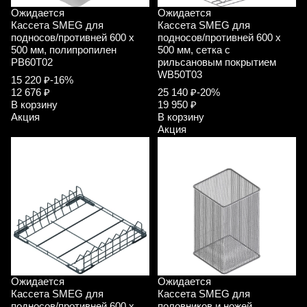
Ожидается
Ожидается
Кассета SMEG для
Кассета SMEG для
подносов/противней 600 x
подносов/противней 600 x
500 мм, полипропилен
500 мм, сетка с
PB60T02
рильсановым покрытием
WB50T03
15 220 ₽
-16%
12 676 ₽
25 140 ₽
-20%
В корзину
19 950 ₽
Акция
В корзину
Акция
Ожидается
Ожидается
Кассета SMEG для
Кассета SMEG для
подносов/противней 600 x
половников и ножей