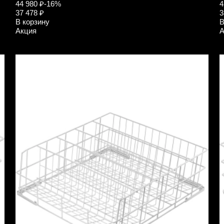
44 980 ₽
-16%
4
37 478 ₽
3
В корзину
В
Акция
А