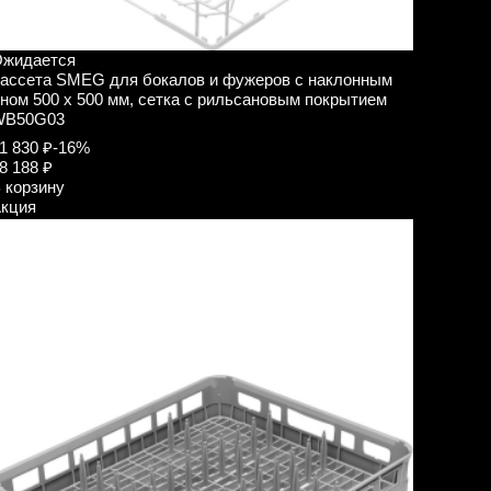
жидается
ассета SMEG для бокалов и фужеров с наклонным
ном 500 х 500 мм, сетка с рильсановым покрытием
WB50G03
1 830 ₽
-16%
8 188 ₽
 корзину
кция