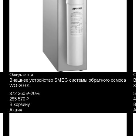
Ожидается
О
Внешнее устройство SMEG системы обратного осмоса
В
WO-20-01
3
372 360 ₽
-20%
5
295 570 ₽
4
В корзину
В
Акция
А