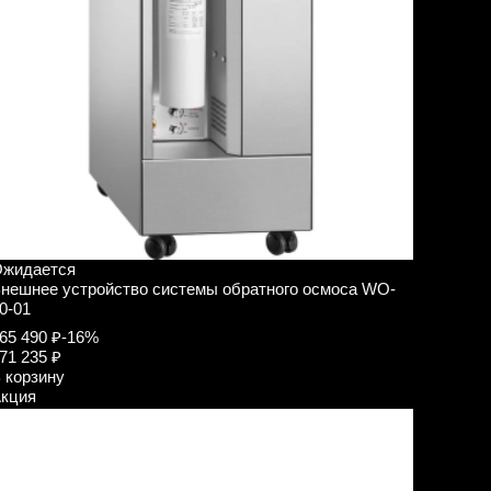
жидается
нешнее устройство системы обратного осмоса WO-
0-01
65 490 ₽
-16%
71 235 ₽
 корзину
кция