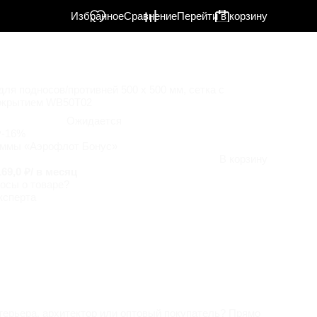
Избранное
Сравнение
Перейти в корзину
ля подносов/противней 500 x 500 мм, сетка с
окрытием WB50T02
Ожидается
₽
-16%
аммы «Аэрофлот Бонус»
В корзину
169,0 ₽/ в месяц
осы о товаре?
ксперта
терьера, архитектор или оптовый покупатель? Прямо