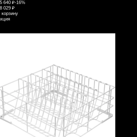
5 640 ₽
-16%
8 029 ₽
 корзину
кция