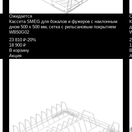
Ожидается
О
Кассета SMEG для бокалов и фужеров с наклонным
К
дном 500 х 500 мм, сетка с рильсановым покрытием
д
WB50G02
23 810 ₽
-20%
2
18 900 ₽
1
В корзину
В
Акция
А