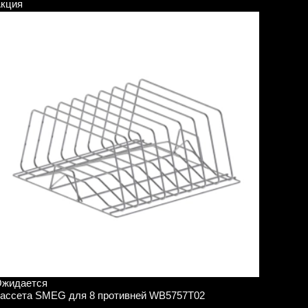
кция
жидается
ассета SMEG для 8 противней WB5757T02