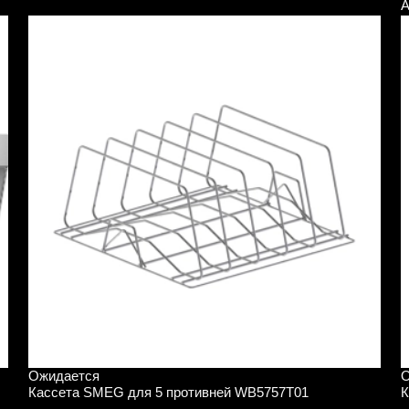
А
Ожидается
О
Кассета SMEG для 5 противней WB5757T01
К