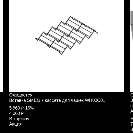
Ожидается
О
Вставка SMEG к кассете для чашек WH00C01
З
ф
5 960 ₽
-16%
A
4 960 ₽
В корзину
9
Акция
7
В