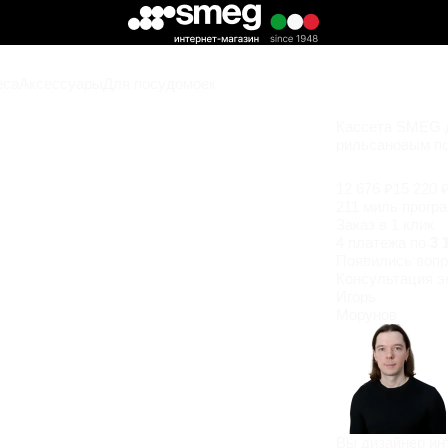
еса
Аксессуары
Для посудомоек
Кассета SMEG д
рильсановым п
12 676 ₽
15 220 
211 миль прогр
Заказ в 1 клик
4 платежа по
3 
Появились
вопр
Консультация э
Игорь
Морунов
Вы дизайнер ин