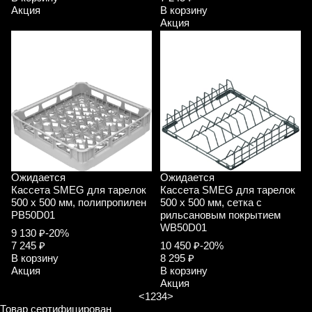
Акция
В корзину
Акция
Ожидается
Ожидается
Кассета SMEG для тарелок
Кассета SMEG для тарелок
500 х 500 мм, полипропилен
500 х 500 мм, сетка с
PB50D01
рильсановым покрытием
WB50D01
9 130 ₽
-20%
7 245 ₽
10 450 ₽
-20%
В корзину
8 295 ₽
Акция
В корзину
Акция
<
1
2
3
4
>
Товар сертифицирован