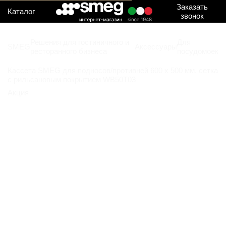
Заказать
Каталог
звонок
Решения для гостиничного и
Для
SMEG
Аксессуары
ресторанного бизнеса
посудомоек
Кассета SMEG для подносов/противней 600 x 500 мм, сетка
с рильсановым покрытием WB50T03
Акция