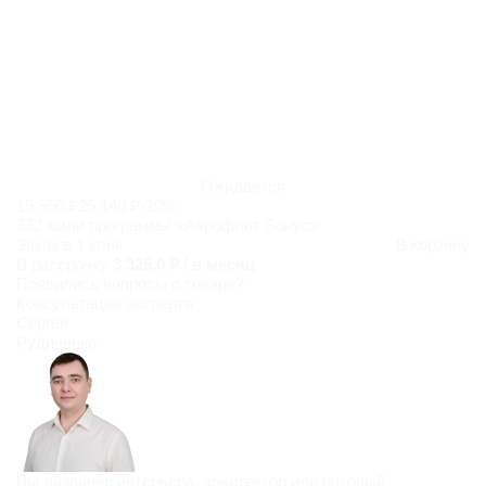
Ожидается
19 950 ₽
25 140 ₽
-20%
332 мили программы «Аэрофлот Бонус»
Заказ в 1 клик
В корзину
В рассрочку
3 325,0 ₽ / в месяц
Появились
вопросы о товаре?
Консультация эксперта
Сергей
Рудиченко
Вы дизайнер интерьера, архитектор или оптовый