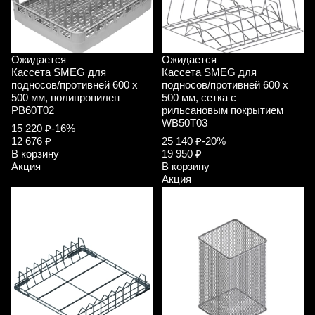
Ожидается
Ожидается
Кассета SMEG для
Кассета SMEG для
подносов/противней 600 x
подносов/противней 600 x
500 мм, полипропилен
500 мм, сетка с
PB60T02
рильсановым покрытием
WB50T03
15 220 ₽
-16%
12 676 ₽
25 140 ₽
-20%
В корзину
19 950 ₽
Акция
В корзину
Акция