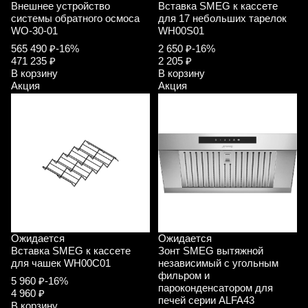
Внешнее устройство
Вставка SMEG к кассете
системы обратного осмоса
для 17 небольших тарелок
WO-30-01
WH00S01
565 490 ₽
-16%
2 650 ₽
-16%
471 235 ₽
2 205 ₽
В корзину
В корзину
Акция
Акция
Ожидается
Ожидается
Вставка SMEG к кассете
Зонт SMEG вытяжной
для чашек WH00C01
независимый с угольным
фильром и
5 960 ₽
-16%
пароконденсатором для
4 960 ₽
печей серии ALFA43
В корзину