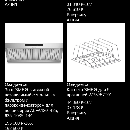
Акция
91 940 ₽
-16%
76 610 ₽
В корзину
Акция
Ожидается
Ожидается
Зонт SMEG вытяжной
Кассета SMEG для 5
независимый с угольным
противней WB5757T01
фильтром и
44 980 ₽
-16%
пароконденсатором для
37 478 ₽
печей серии ALFA420, 425,
В корзину
625, 1035, 144
Акция
195 000 ₽
-16%
162 500 ₽