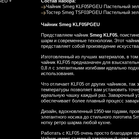
GEU +
Состав набора:
Чайник Smeg KLF05PGEU Пастельный зе
Тостер Smeg TSF03PGEU Пастельный зе
Чайник Smeg KLF05PGEU
Представляем чайник
Smeg KLF05
, поистин
шарм и современные технологии. Этот чайни
представляет собой произведение искусства,
Изготовленный из лучших материалов, в том
чайник KLF05 предназначен для взыскатель
0,8 л с элегантными изгибами идеально подхо
использования.
Что отличает KLF05 от других чайников, так
температуры позволяет вам установить точн
идеальную чашку каждый раз. Заварочный уз
обеспечивает более плавный процесс завар
Дизайн, вдохновленный 1950-ми годами, проя
элегантного носика до стильного логотипа 
нотку ретро шарма любой кухне.
Работать с KLF05 очень просто благодаря п
Чайник имеет съемный заварочный узел, кот