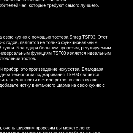
бителей чая, которые требуют самого лучшего.
 на свою кухню с помощью тостера Smeg TSF03. Этот
0-х годов, является не только функциональным
й кухни. Благодаря большим прорезям, регулируемым
универсальным функциям TSF03 является идеальным
отовлении тостов.
й прибор, это произведение искусства. Благодаря
одной технологии поджаривания TSF03 является
ить элегантности в стиле ретро на свою кухню.
добавьте нотку винтажного шарма на свою кухню с
, очень широким прорезям вы можете легко