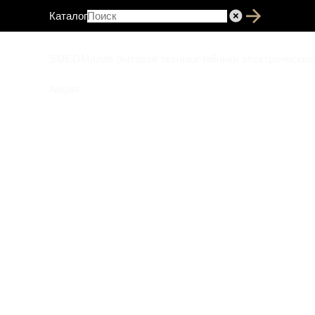
Каталог
SMEG
Малая бытовая техника
Чайники электрические
Акция