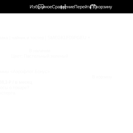
Избранное
Сравнение
Перейти в корзину
рака | чайник и тостер | SMEGKLF05PGEU +
В наличии
Цвет:
Пастельный зеленый
аммы «Аэрофлот Бонус»
В корзину
38,3 ₽ / в месяц
осы о товаре?
ксперта