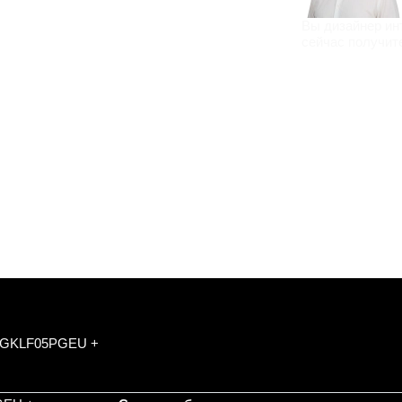
Вы дизайнер ин
сейчас получит
SMEGKLF05PGEU +