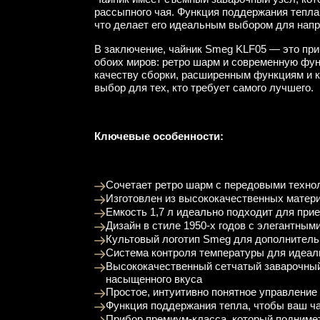
рассыпного чая. Функция поддержания тепла 
что делает его идеальным выбором для напр
В заключение, чайник Smeg KLF05 — это при
обоих миров: ретро шарм и современную фу
качеству сборки, расширенным функциям и к
выбор для тех, кто требует самого лучшего.
Ключевые особенности:
Сочетает ретро шарм с передовыми техн
Изготовлен из высококачественных мате
Емкость 1,7 л идеально подходит для при
Дизайн в стиле 1950-х годов с элегантны
Культовый логотип Smeg для дополнител
Система контроля температуры для идеал
Высококачественный сетчатый заварочный
насыщенного вкуса
Простое, интуитивно понятное управление
Функция поддержания тепла, чтобы ваш ч
Прибор премиум-класса, который подниме