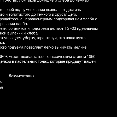
от толстых ломтиков домашнего хлеба до нежных
степеней подрумянивания позволяют достичь
го и золотистого до темного и хрустящего.
прощайтесь с неравномерным поджариванием хлеба с
рования хлеба.
зки, рогаликов и подогрева делают TSF03 идеальным
ной выпечки и хлеба.
к упрощает уборку, гарантируя, что ваша кухня
ка.
кого подъема позволяет легко вынимать мелкие
SF03 может похвастаться классическим стилем 1950-
делкой в пастельных тонах, которые придадут вашей
Документация
df
df