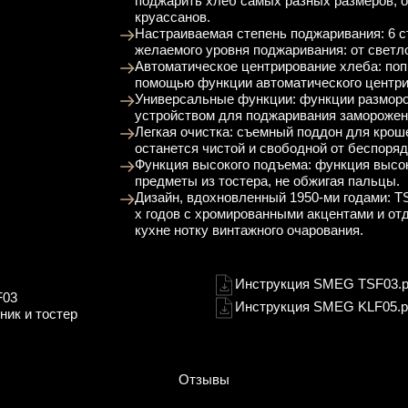
поджарить хлеб самых разных размеров, 
круассанов.
Настраиваемая степень поджаривания: 6 
желаемого уровня поджаривания: от светло
Автоматическое центрирование хлеба: по
помощью функции автоматического центри
Универсальные функции: функции разморо
устройством для поджаривания заморожен
Легкая очистка: съемный поддон для кроше
останется чистой и свободной от беспоряд
Функция высокого подъема: функция высо
предметы из тостера, не обжигая пальцы.
Дизайн, вдохновленный 1950-ми годами: T
х годов с хромированными акцентами и от
кухне нотку винтажного очарования.
Инструкция SMEG TSF03.p
F03
Инструкция SMEG KLF05.p
ник и тостер
Отзывы