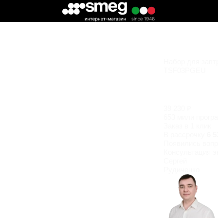
Набор для завт
TSF03PGEU
39 230 ₽
653 мили прогр
Заказ в 1 клик
В рассрочку
6 5
Появились
вопр
Консультация э
Сергей
Рудиченко