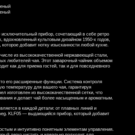
леный
леный
е исключительный прибор, сочетающий в себе ретро
к, вдохновленный культовым дизайном 1950-х годов,
 которое добавит нотку изысканности любой кухне.
 числе из высококачественной нержавеющей стали,
ных любителей чая. Этот заварочный чайник объемом
дит как для приема гостей, так и для повседневного
 это его расширенные функции. Система контроля
ую температуру для вашего чая, гарантируя
ел изготовлен из высококачественной сетки, что
ивания и делает чай более насыщенным и ароматным.
вляется в каждой детали: от плавных линий и
Smeg. KLF05 — выдающийся прибор, который добавит
ростым и интуитивно понятным элементам управления.
орый легко чистить и идеально подходит для