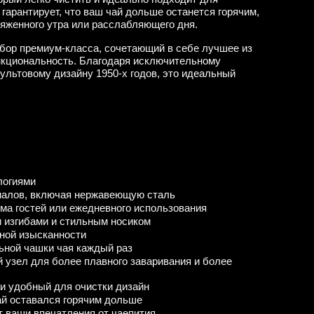
гарантирует, что ваш чай дольше останется горячим,
яженного утра или расслабляющего дня.
бор премиум-класса, сочетающий в себе лучшее из
нкциональность. Благодаря исключительному
ультовому дизайну 1950-х годов, это идеальный
ологиями
риалов, включая нержавеющую сталь
ема гостей или ежедневного использования
ми изгибами и стильным носиком
ьной изысканности
ьной чашки чая каждый раз
 узел для более плавного заваривания и более
 и удобный для очистки дизайн
ай оставался горячим дольше
т ваши впечатления от чаепития