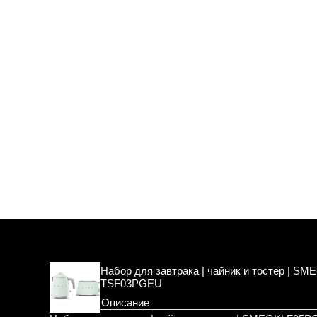
Набор для завтрака | чайник и тостер | 
TSF03PGEU
Описание