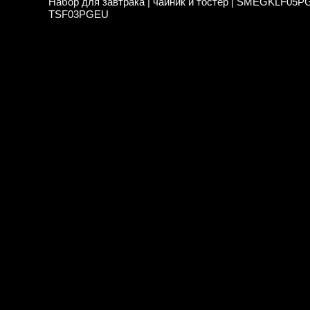
Набор для завтрака | чайник и тостер | SMEGKLF05P
TSF03PGEU