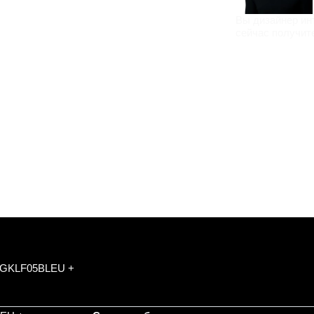
Вы дизайнер ин
сейчас получит
MEGKLF05BLEU +