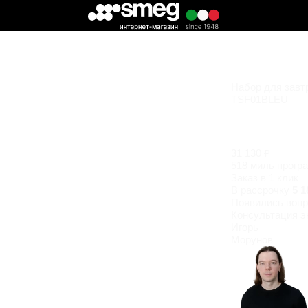
Набор для завт
TSF01BLEU
31 130 ₽
518 миль прогр
Заказ в 1 клик
В рассрочку
5 1
Появились
вопр
Консультация э
Игорь
Морунов