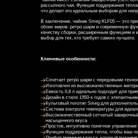
рассыпного чая. Функция поддержания тепла 
что делает его идеальным выбором для напр
В заключение, чайник Smeg KLF05 — это при
обоих миров: ретро шарм и современную фу
качеству сборки, расширенным функциям и к
выбор для тех, кто требует самого лучшего.
Ключевые особенности:
Сочетает ретро шарм с передовыми техн
Изготовлен из высококачественных мате
Емкость 0,8 л идеально подходит для при
Дизайн в стиле 1950-х годов с элегантны
Культовый логотип Smeg для дополнител
Система контроля температуры для идеал
Высококачественный сетчатый заварочный
насыщенного вкуса
Простое, интуитивно понятное управление
Функция поддержания тепла, чтобы ваш ч
Прибор премиум-класса, который подниме