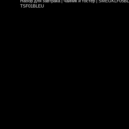
Набор для завтрака | чайник и тостер | SMEGKLF05B
TSF01BLEU