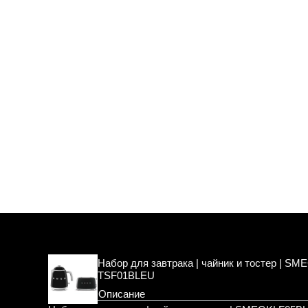
Набор для завтрака | чайник и тостер | S
TSF01BLEU
Описание