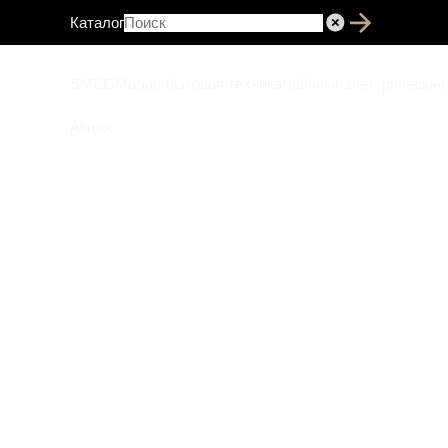
Каталог
SMEG
Малая бытовая техника
Чайники электрические
Акция