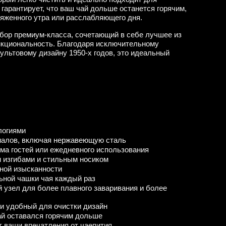
гарантирует, что ваш чай дольше останется горячим,
яженного утра или расслабляющего дня.
бор премиум-класса, сочетающий в себе лучшее из
нкциональность. Благодаря исключительному
ультовому дизайну 1950-х годов, это идеальный
ологиями
риалов, включая нержавеющую сталь
ема гостей или ежедневного использования
ми изгибами и стильным носиком
ьной изысканности
ьной чашки чая каждый раз
 узел для более плавного заваривания и более
 и удобный для очистки дизайн
ай оставался горячим дольше
т ваши впечатления от чаепития