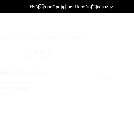
Избранное
Сравнение
Перейти в корзину
рака | чайник и тостер | SMEGKLF05BLEU +
В наличии
Цвет:
Черный
аммы «Аэрофлот Бонус»
В корзину
88,3 ₽ / в месяц
осы о товаре?
ксперта