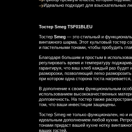
Идеально подходит для взыскательных лю
Тостер Smeg TSF01BLEU
Тостер
Smeg
— это стильный и функциональн
винтажного шарма. Этот культовый тостер с
и пастельными тонами, чтобы пробудить гла
Благодаря большим и простым в использова
регулировать время и температуру поджарив
гарантируя, что ваш хлеб каждый раз будет 
разморозки, позволяющий легко разморозить
при котором одна сторона тоста нагревается,
В дополнение к своим функциональным осо
использованием высококачественных материа
долговечность. На тостер также распространя
том, что ваши инвестиции защищены.
Тостер Smeg не только функционален, но и и
идеальным дополнением любой кухни. Ретро
тонами придаст вашей кухне нотку винтажно
ваших гостей.