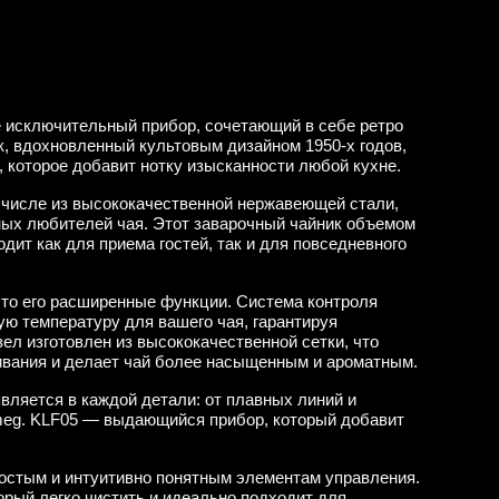
е исключительный прибор, сочетающий в себе ретро
к, вдохновленный культовым дизайном 1950-х годов,
 которое добавит нотку изысканности любой кухне.
 числе из высококачественной нержавеющей стали,
ных любителей чая. Этот заварочный чайник объемом
дит как для приема гостей, так и для повседневного
 это его расширенные функции. Система контроля
ую температуру для вашего чая, гарантируя
ел изготовлен из высококачественной сетки, что
ивания и делает чай более насыщенным и ароматным.
вляется в каждой детали: от плавных линий и
Smeg. KLF05 — выдающийся прибор, который добавит
ростым и интуитивно понятным элементам управления.
орый легко чистить и идеально подходит для