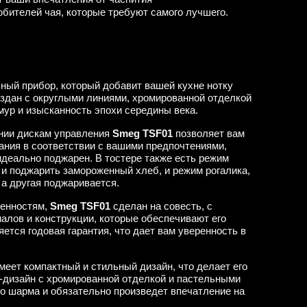
бителей чая, которые требуют самого лучшего.
ый прибор, который добавит вашей кухне нотку
оздан с округлыми линиями, хромированной отделкой
мур и изысканность эпохи середины века.
нии дискам управления
Smeg TSF01
позволяет вам
ания в соответствии с вашими предпочтениями,
идеально поджарен. В тостере также есть режим
 и поджарить замороженный хлеб, и режим рогалика,
 а другая поджаривается.
бенностям,
Smeg TSF01
сделан на совесть, с
лов и конструкции, которые обеспечивают его
ется годовая гарантия, что дает вам уверенность в
меет компактный и стильный дизайн, что делает его
-дизайн с хромированной отделкой и пастельными
го шарма и обязательно произведет впечатление на