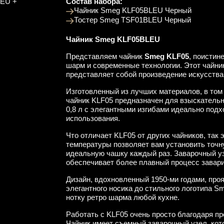
LEU +
Состав набора:
Чайник Smeg KLF05BLEU Черный
Тостер Smeg TSF01BLEU Черный
Чайник Smeg KLF05BLEU
Представляем чайник
Smeg KLF05
, поистин
шарм и современные технологии. Этот чайни
представляет собой произведение искусства,
Изготовленный из лучших материалов, в том
чайник KLF05 предназначен для взыскатель
0,8 л с элегантными изгибами идеально подхо
использования.
Что отличает KLF05 от других чайников, так
температуры позволяет вам установить точн
идеальную чашку каждый раз. Заварочный уз
обеспечивает более плавный процесс завар
Дизайн, вдохновленный 1950-ми годами, проя
элегантного носика до стильного логотипа 
нотку ретро шарма любой кухне.
Работать с KLF05 очень просто благодаря п
Чайник имеет съемный заварочный узел, кот