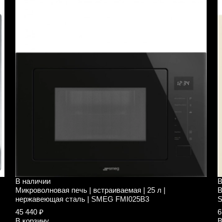
В наличии
В
Микроволновая печь | встраиваемая | 25 л |
В
нержавеющая сталь | SMEG FMI025B3
S
45 440 ₽
6
В корзину
В