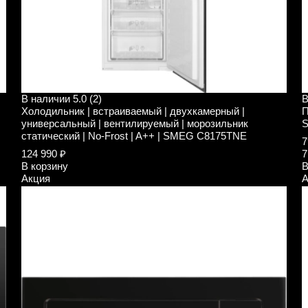
В наличии
5.0 (2)
В
Холодильник | встраиваемый | двухкамерный |
П
универсальный | вентилируемый | морозильник
статический | No-Frost | A++ | SMEG C8175TNE
7
124 990 ₽
7
В корзину
В
Акция
А