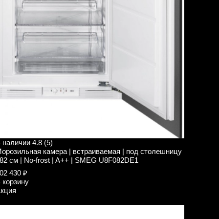
 наличии
4.8 (5)
орозильная камера | встраиваемая | под столешницу
 82 см | No-frost | A++ | SMEG U8F082DE1
02 430 ₽
 корзину
кция