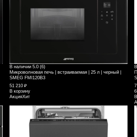
В наличии
5.0 (6)
В
Микроволновая печь | встраиваемая | 25 л | черный |
П
SMEG FMI120B3
51 210 ₽
7
В корзину
6
Акция
Хит
В
А