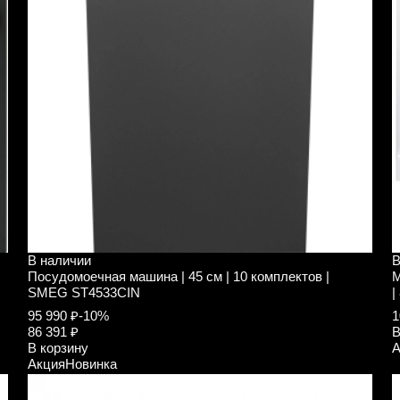
В наличии
В
Посудомоечная машина | 45 см | 10 комплектов |
М
SMEG ST4533CIN
|
95 990 ₽
-10%
1
86 391 ₽
В
В корзину
А
Акция
Новинка