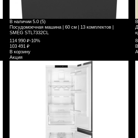
В наличии
5.0 (5)
В
Посудомоечная машина | 60 см | 13 комплектов |
Д
SMEG STL7332CL
к
114 990 ₽
-10%
8
103 491 ₽
В
В корзину
А
Акция