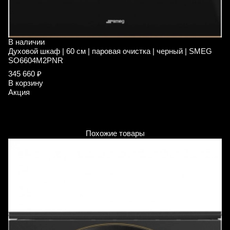
В наличии
В
Духовой шкаф | 60 см | паровая очистка | черный | SMEG
С
SO6604M2PNR
A
345 660 ₽
2
В корзину
1
Акция
В
А
Похожие товары