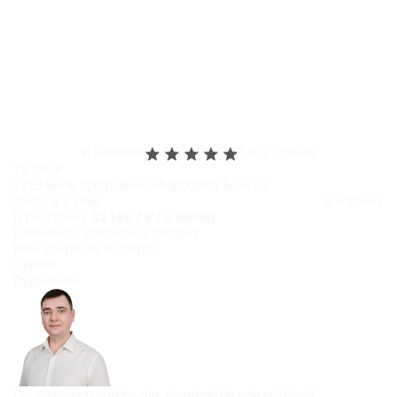
В наличии
5.0
(1 Отзыв)
79 150 ₽
1319 миль программы «Аэрофлот Бонус»
Заказ в 1 клик
В корзину
В рассрочку
13 191,7 ₽ / в месяц
Появились
вопросы о товаре?
Консультация эксперта
Сергей
Рудиченко
Вы дизайнер интерьера, архитектор или оптовый