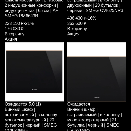
2 индуционные конфорки |
двухзонный | 29 бутылок |
индукция + газ | 65 см | A+ |
черный | SMEG CVI629NR3
SMEG PM6643R
436 430 ₽
-16%
223 190 ₽
-21%
363 690 ₽
176 080 ₽
В корзину
В корзину
Акция
Акция
Ожидается
5.0 (1)
Ожидается
Винный шкаф |
Винный шкаф |
встраиваемый | в колонну |
встраиваемый | в колонну |
монотемпературный | 20
монотемпературный | 21
бутылок | черный | SMEG
бутылка | черный | SMEG
CVI620NRE
CVI621NR3