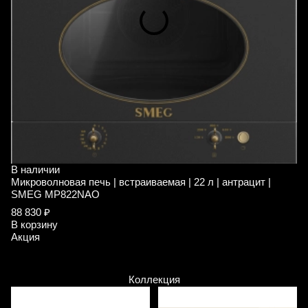
В наличии
В
Микроволновая печь | встраиваемая | 22 л | антрацит |
М
SMEG MP822NAO
S
88 830 ₽
8
В корзину
В
Акция
А
Коллекция