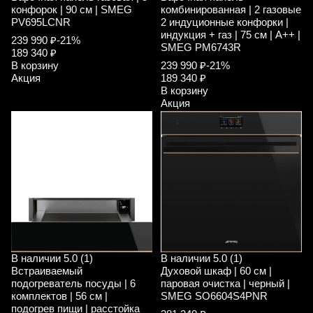
конфорок | 90 см | SMEG
комбинированная | 2 газовые
PV695LCNR
2 индуционные конфорки |
индукция + газ | 75 см | A++ |
239 990 ₽
-21%
SMEG PM6743R
189 340 ₽
В корзину
239 990 ₽
-21%
Акция
189 340 ₽
В корзину
Акция
В наличии
5.0 (1)
В наличии
5.0 (1)
Встраиваемый
Духовой шкаф | 60 см |
подогреватель посуды | 6
паровая очистка | черный |
комплектов | 56 см |
SMEG SO6604S4PNR
подогрев пищи | расстойка