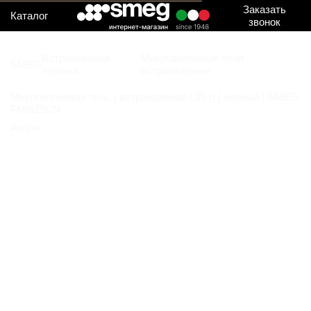
Заказать
Каталог
звонок
Встраиваемая
Микроволновые печи
SMEG
техника
встраиваемые
Микроволновая печь | встраиваемая | 25 л | черный | SMEG
FMI625CN
Акция