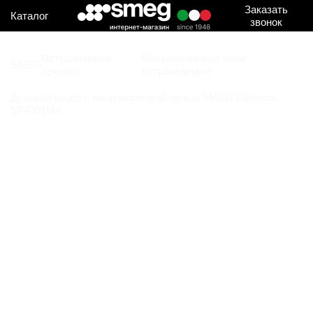
Заказать
Каталог
звонок
Встраиваемая
Микроволновые печи
SMEG
техника
встраиваемые
Духовой шкаф с микроволновой печью SMEG Classica
SF4301MX