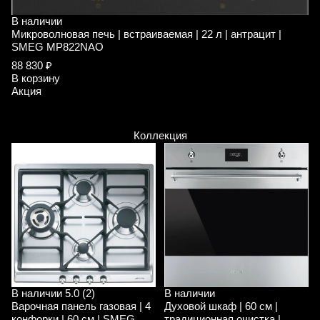
В наличии
В
Микроволновая печь | встраиваемая | 22 л | антрацит |
М
SMEG MP822NAO
S
88 830 ₽
8
В корзину
В
Акция
А
Коллекция
В наличии
5.0 (2)
В наличии
Варочная панель газовая | 4
Духовой шкаф | 60 см |
конфорки | 60 см | SMEG
традиционная очистка |