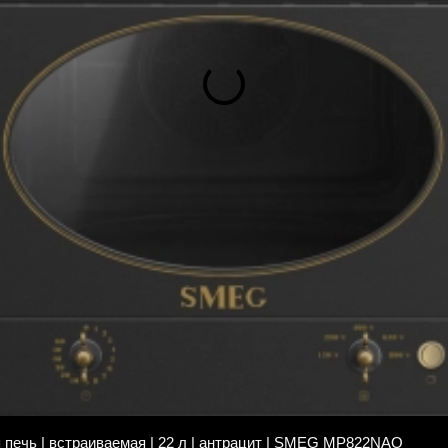
печь | встраиваемая | 22 л | антрацит | SMEG MP822NAO