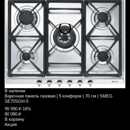
В наличии
В
Варочная панель газовая | 5 конфорок | 70 см | SMEG
М
SE70SGH-5
S
95 990 ₽
-16%
1
80 080 ₽
В
В корзину
А
Акция