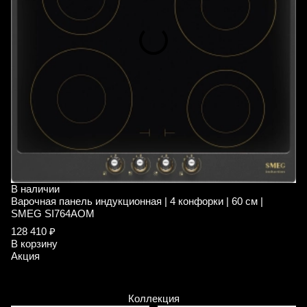
В наличии
В
Варочная панель индукционная | 4 конфорки | 60 см |
В
SMEG SI764AOM
S
128 410 ₽
1
В корзину
В
Акция
А
Коллекция