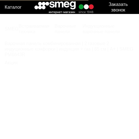
Заказать
Каталог
звонок
Встраиваемая
Варочные
Индукционные
SMEG
техника
панели
варочные панели
Варочная панель комбинированная | 2 газовые 2
индуционные конфорки | индукция + газ | 65 см | A+ | SMEG
PM6643R
Акция