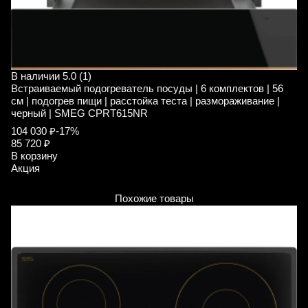
В наличии
5.0 (1)
В
Встраиваемый подогреватель посуды | 6 комплектов | 56
М
см | подогрев пищи | расстойка теста | размораживание |
F
черный | SMEG CPRT615NR
7
104 030 ₽
-17%
В
85 720 ₽
А
В корзину
Акция
Похожие товары