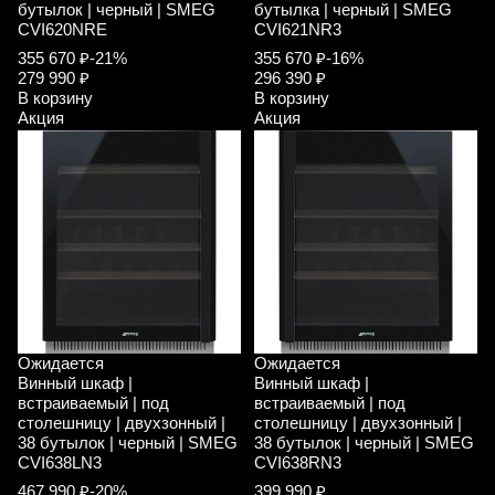
бутылок | черный | SMEG
бутылка | черный | SMEG
CVI620NRE
CVI621NR3
355 670 ₽
-21%
355 670 ₽
-16%
279 990 ₽
296 390 ₽
В корзину
В корзину
Акция
Акция
Ожидается
Ожидается
Винный шкаф |
Винный шкаф |
встраиваемый | под
встраиваемый | под
столешницу | двухзонный |
столешницу | двухзонный |
38 бутылок | черный | SMEG
38 бутылок | черный | SMEG
CVI638LN3
CVI638RN3
467 990 ₽
-20%
399 990 ₽