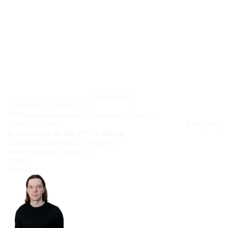
Ожидается
176 080 ₽
223 190 ₽
-21%
2934 мили программы «Аэрофлот Бонус»
Заказ в 1 клик
В корзину
В рассрочку
29 346,7 ₽ / в месяц
Появились
вопросы о товаре?
Консультация эксперта
Игорь
Морунов