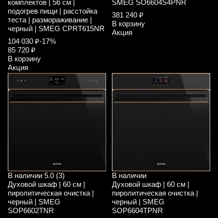
комплектов | 56 см |
SMEG SO6604S4PNR
подогрев пищи | расстойка
381 240 ₽
теста | размораживание |
В корзину
черный | SMEG CPRT615NR
Акция
104 030 ₽
-17%
85 720 ₽
В корзину
Акция
В наличии
5.0 (3)
В наличии
Духовой шкаф | 60 см |
Духовой шкаф | 60 см |
пиролитическая очистка |
пиролитическая очистка |
черный | SMEG
черный | SMEG
SOP6602TNR
SOP6604TPNR