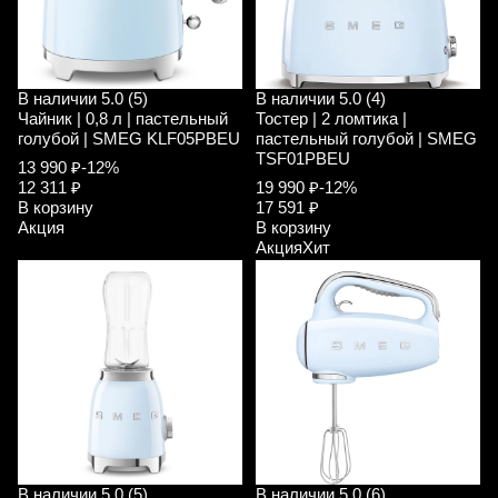
В наличии
5.0 (5)
В наличии
5.0 (4)
Чайник | 0,8 л | пастельный
Тостер | 2 ломтика |
голубой | SMEG KLF05PBEU
пастельный голубой | SMEG
TSF01PBEU
13 990 ₽
-12%
12 311 ₽
19 990 ₽
-12%
В корзину
17 591 ₽
Акция
В корзину
Акция
Хит
В наличии
5.0 (5)
В наличии
5.0 (6)