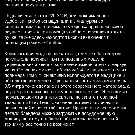
специальному покрытию.
Подключение к сети 220-240В, для максимального
удобства прибор оснащен длинным шнуром со
специальным креплением. Регулировка вращения ножей
осуществляется при помощи удобного переключателя на
ручке, также здесь находятся кнопки включения и
активации режима «Турбо».
Комплектация модели впечатляет, вместе с блендером
покупатель получает три полноценных модуля:
универсальный венчик, контейнер-измельчитель и мерную
чашу. Основная емкость объемом 1,4 литра изготовлен из
полимера Tritan™, он активно используется в медицине и
абсолютно гигиеничен. Прозрачная часть измельчителя на
0,5 литра тоже сделана из этого современного материала, а
внутри расположены разноуровневые лезвия. Эти ножи из
нержавеющей стали изготовлены по запатентованной
технологии FlowBlend, они очень острые и отличаются
повышенной износостойкостью. Практически все съемные
детали блендера можно загружать в посудомоечную
машину, поэтому проблем с обслуживанием и чисткой
техники у вас точно не возникнет.