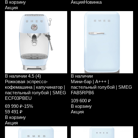
В корзину
Акция
Новинка
Акция
В наличии
4.5 (4)
В наличии
Рожковая эспрессо-
Мини-бар | A+++ |
кофемашина | капучинатор |
пастельный голубой | SMEG
пастельный голубой | SMEG
FAB5RPB6
ECF03PBEU
109 600 ₽
69 990 ₽
-15%
В корзину
59 491 ₽
Акция
В корзину
Акция