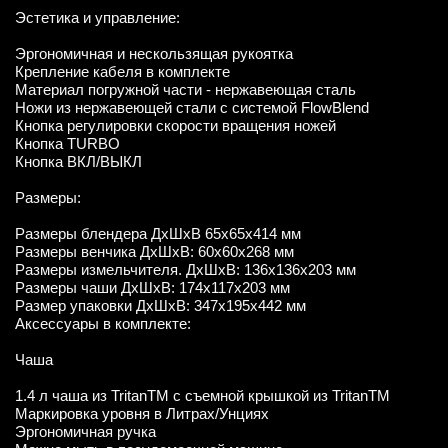
Эстетика и управление:
Эргономичная и нескользящая рукоятка
Крепление кабеля в комплекте
Материал погружной части - нержавеющая сталь
Ножи из нержавеющей стали с системой FlowBlend
Кнопка регулировки скорости вращения ножей
Кнопка TURBO
Кнопка ВКЛ/ВЫКЛ
Размеры:
Размеры блендера ДxШxВ 65x65x414 мм
Размеры венчика ДxШxВ: 60x60x268 мм
Размеры измельчителя. ДxШxВ: 136x136x203 мм
Размеры чаши ДxШxВ: 174x117x203 мм
Размер упаковки ДxШxВ: 347x195x442 мм
Аксессуары в комплекте:
Чаша
1.4 л чаша из TritanTM с съемной крышкой из TritanTM
Маркировка уровня в Литрах/Унциях
Эргономичная ручка