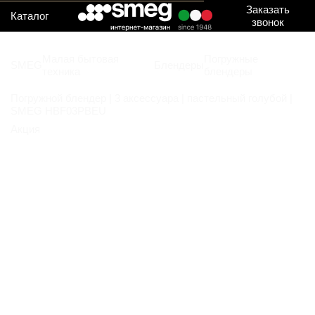
Заказать
Каталог
звонок
Малая бытовая
Погружные
SMEG
Блендеры
техника
блендеры
Погружной блендер | 3 аксессуара | пастельный голубой |
SMEG HBF03PBEU
Акция