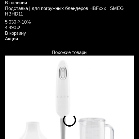
В наличии
В
Подставка | для погружных блендеров HBFxxx | SMEG
П
HBHD11
H
5 030 ₽
-10%
5 
4 490 ₽
4 
В корзину
В
Акция
А
Похожие товары