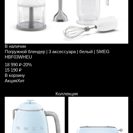
В наличии
В
Погружной блендер | 3 аксессуара | белый | SMEG
П
HBF03WHEU
H
18 990 ₽
-20%
1
15 190 ₽
1
В корзину
В
Акция
Хит
А
Коллекция