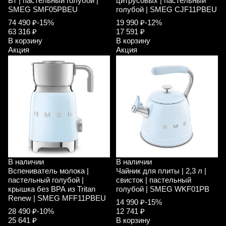
Вт | пастельный голубой |
цитрусовых | пастельный
SMEG SMF05PBEU
голубой | SMEG CJF11PBEU
74 490 ₽
-15%
19 990 ₽
-12%
63 316 ₽
17 591 ₽
В корзину
В корзину
Акция
Акция
В наличии
В наличии
Вспениватель молока |
Чайник для плиты | 2,3 л |
пастельный голубой |
свисток | пастельный
крышка без ВРА из Tritan
голубой | SMEG WKF01PB
Renew | SMEG MFF11PBEU
14 990 ₽
-15%
28 490 ₽
-10%
12 741 ₽
25 641 ₽
В корзину