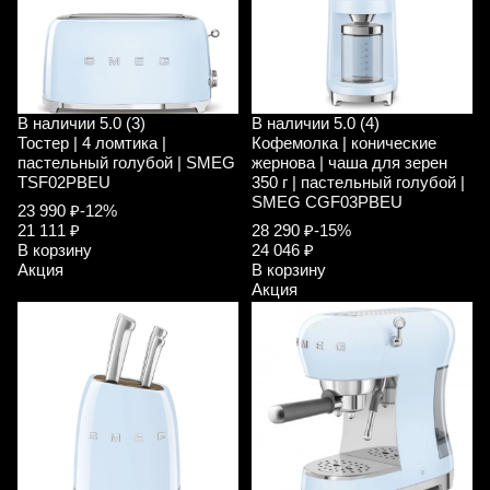
В наличии
5.0 (3)
В наличии
5.0 (4)
Тостер | 4 ломтика |
Кофемолка | конические
пастельный голубой | SMEG
жернова | чаша для зерен
TSF02PBEU
350 г | пастельный голубой |
SMEG CGF03PBEU
23 990 ₽
-12%
21 111 ₽
28 290 ₽
-15%
В корзину
24 046 ₽
Акция
В корзину
Акция