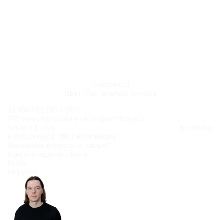
Ожидается
Цвет:
Пастельный голубой
16 684 ₽
22 790 ₽
-26%
278 миль программы «Аэрофлот Бонус»
Заказ в 1 клик
В корзину
В рассрочку
2 780,7 ₽ / в месяц
Появились
вопросы о товаре?
Консультация эксперта
Игорь
Морунов