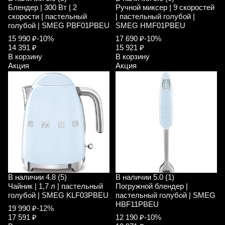
Блендер | 300 Вт | 2
Ручной миксер | 9 скоростей
скорости | пастельный
| пастельный голубой |
голубой | SMEG PBF01PBEU
SMEG HMF01PBEU
15 990 ₽
-10%
17 690 ₽
-10%
14 391 ₽
15 921 ₽
В корзину
В корзину
Акция
Акция
В наличии
4.8 (5)
В наличии
5.0 (1)
Чайник | 1,7 л | пастельный
Погружной блендер |
голубой | SMEG KLF03PBEU
пастельный голубой | SMEG
HBF11PBEU
19 990 ₽
-12%
17 591 ₽
12 190 ₽
-10%