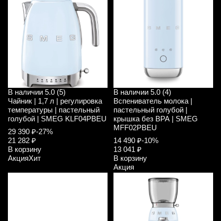
В наличии
5.0 (5)
В наличии
5.0 (4)
Чайник | 1,7 л | регулировка
Вспениватель молока |
температуры | пастельный
пастельный голубой |
голубой | SMEG KLF04PBEU
крышка без ВРА | SMEG
MFF02PBEU
29 390 ₽
-27%
21 282 ₽
14 490 ₽
-10%
В корзину
13 041 ₽
Акция
Хит
В корзину
Акция