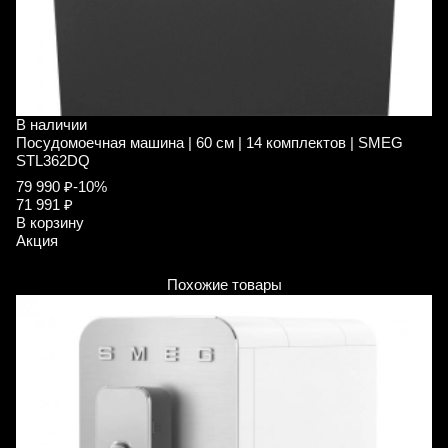
В наличии
В
Посудомоечная машина | 60 см | 14 комплектов | SMEG
П
STL362DQ
S
79 990 ₽
-10%
9
71 991 ₽
8
В корзину
В
Акция
А
Похожие товары