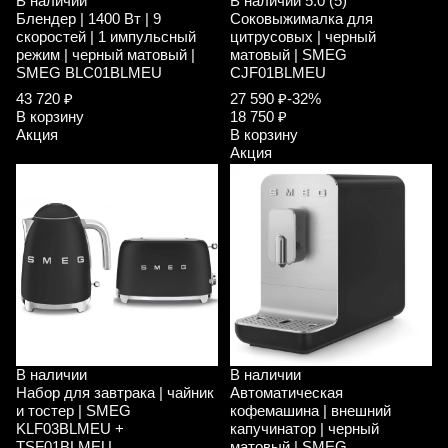
В наличии
В наличии
5.0 (5)
Блендер | 1400 Вт | 9
Соковыжималка для
скоростей | 1 импульсный
цитрусовых | черный
режим | черный матовый |
матовый | SMEG
SMEG BLC01BLMEU
CJF01BLMEU
43 720 ₽
27 590 ₽
-32%
В корзину
18 750 ₽
Акция
В корзину
Акция
В наличии
В наличии
Набор для завтрака | чайник
Автоматическая
и тостер | SMEG
кофемашина | внешний
KLF03BLMEU +
капучинатор | черный
TSF01BLMEU
матовый | SMEG