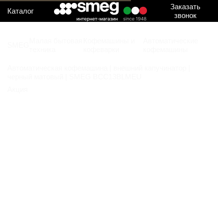
Заказать
Каталог
звонок
Малая бытовая
Кофемашины и
Автоматические
SMEG
техника
кофеварки
кофемашины
Автоматическая кофемашина | внешний капучинатор |
черный матовый | SMEG BCC13BLMEU
Акция