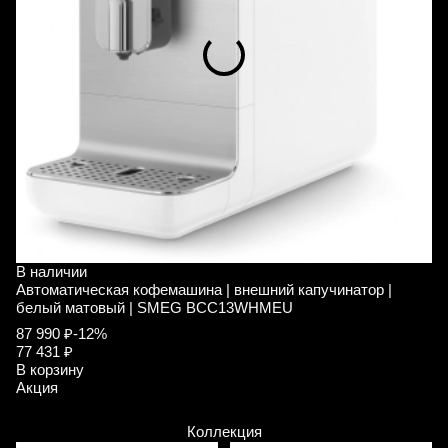
В наличии
В
Автоматическая кофемашина | внешний капучинатор |
А
белый матовый | SMEG BCC13WHMEU
и
87 990 ₽
-12%
9
77 431 ₽
В
В корзину
А
Акция
Коллекция