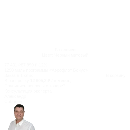
В наличии
Цвет:
Черный матовый
77 431 ₽
87 990 ₽
-12%
1290 миль программы «Аэрофлот Бонус»
Заказ в 1 клик
В корзину
В рассрочку
12 905,2 ₽ / в месяц
Появились
вопросы о товаре?
Консультация эксперта
Александр
Соболев