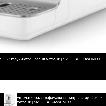
внешний капучинатор | белый матовый | SMEG BCC13WHMEU
Автоматическая кофемашина | капучинатор | белый
матовый | SMEG BCC02WHMEU