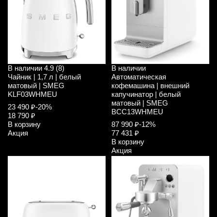
В наличии
4.9 (8)
В наличии
Чайник | 1,7 л | белый
Автоматическая
матовый | SMEG
кофемашина | внешний
KLF03WHMEU
капучинатор | белый
матовый | SMEG
23 490 ₽
-20%
BCC13WHMEU
18 790 ₽
В корзину
87 990 ₽
-12%
Акция
77 431 ₽
В корзину
Акция