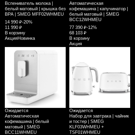
Вспениватель молока |
Автоматическая
белый матовый | крышка без
кофемашина | капучинатор |
ВРА | SMEG MFF02WHMEU
белый матовый | SMEG
BCC12WHMEU
14 990 ₽
-20%
11 990 ₽
77 390 ₽
-12%
В корзину
68 103 ₽
Акция
Новинка
В корзину
Акция
Ожидается
Ожидается
Автоматическая
Набор для завтрака | чайник
кофемашина | белый
и тостер | SMEG
матовый | SMEG
KLF03WHMEU +
BCC11WHMEU
TSF01WHMEU