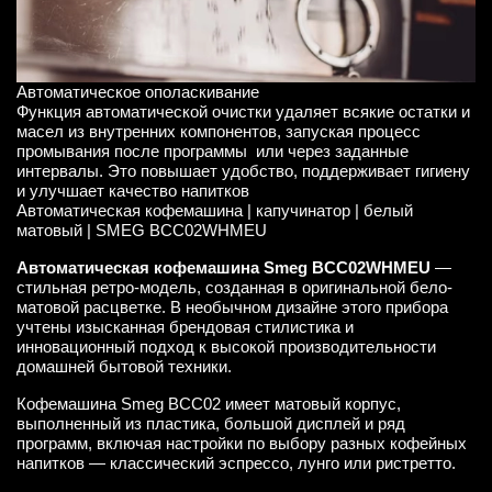
Автоматическое ополаскивание
Функция автоматической очистки удаляет всякие остатки и
масел из внутренних компонентов, запуская процесс
промывания после программы или через заданные
интервалы. Это повышает удобство, поддерживает гигиену
и улучшает качество напитков
Автоматическая кофемашина | капучинатор | белый
матовый | SMEG BCC02WHMEU
Автоматическая кофемашина Smeg BCC02WHMEU
—
стильная ретро-модель, созданная в оригинальной бело-
матовой расцветке. В необычном дизайне этого прибора
учтены изысканная брендовая стилистика и
инновационный подход к высокой производительности
домашней бытовой техники.
Кофемашина Smeg BCC02 имеет матовый корпус,
выполненный из пластика, большой дисплей и ряд
программ, включая настройки по выбору разных кофейных
напитков — классический эспрессо, лунго или ристретто.