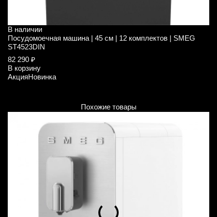
В наличии
В
Посудомоечная машина | 45 см | 12 комплектов | SMEG
П
ST4523DIN
S
82 290 ₽
1
В корзину
1
Акция
Новинка
В
А
Похожие товары