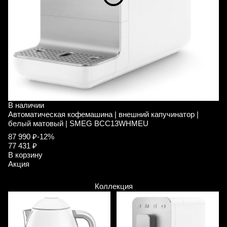
В наличии
В
Автоматическая кофемашина | внешний капучинатор |
А
белый матовый | SMEG BCC13WHMEU
и
87 990 ₽
-12%
9
77 431 ₽
В
В корзину
А
Акция
Коллекция