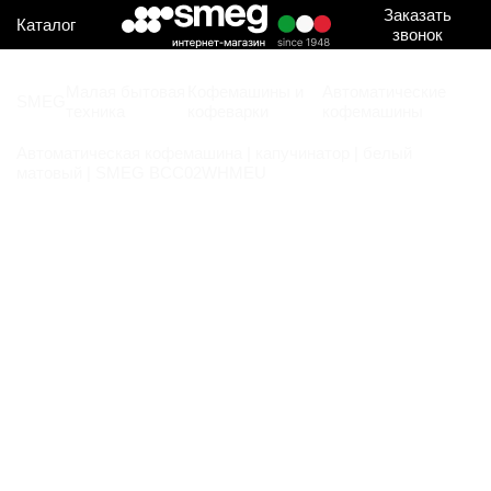
Заказать
Каталог
звонок
Малая бытовая
Кофемашины и
Автоматические
SMEG
техника
кофеварки
кофемашины
Автоматическая кофемашина | капучинатор | белый
матовый | SMEG BCC02WHMEU