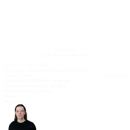
В наличии
Цвет:
Белый матовый
68 103 ₽
77 390 ₽
-12%
1135 миль программы «Аэрофлот Бонус»
Заказ в 1 клик
В корзину
В рассрочку
11 350,5 ₽ / в месяц
Появились
вопросы о товаре?
Консультация эксперта
Игорь
Морунов