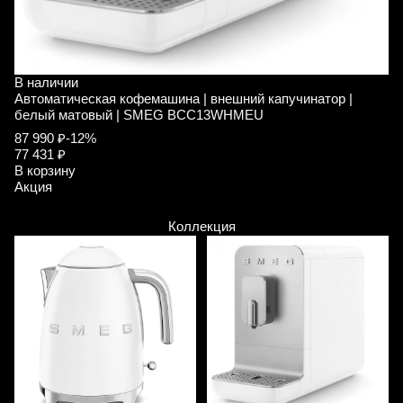
В наличии
В
Автоматическая кофемашина | внешний капучинатор |
А
белый матовый | SMEG BCC13WHMEU
с
87 990 ₽
-12%
7
77 431 ₽
6
В корзину
В
Акция
А
Коллекция