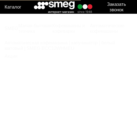
Заказать
Каталог
звонок
Малая бытовая
Кофемашины и
Автоматические
SMEG
техника
кофеварки
кофемашины
Автоматическая кофемашина | капучинатор | белый
матовый | SMEG BCC12WHMEU
Акция