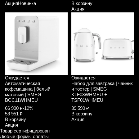
Акция
Новинка
В корзину
Акция
Ожидается
Ожидается
Автоматическая
Набор для завтрака | чайник
кофемашина | белый
и тостер | SMEG
матовый | SMEG
KLF03WHMEU +
BCC11WHMEU
TSF01WHMEU
66 990 ₽
-12%
39 590 ₽
58 951 ₽
В корзину
В корзину
Акция
Акция
Товар сертифицирован
Любые формы оплаты