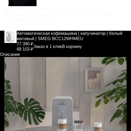
Вы дизайнер интерьера, архитектор или оптовый
покупатель? Прямо сейчас получите лучшие условия
сотрудничества —
ЗДЕСЬ
.
Автоматическая кофемашина | капучинатор | белый
матовый | SMEG BCC12WHMEU
77 390 ₽
Заказ в 1 клик
В корзину
68 103 ₽
Описание