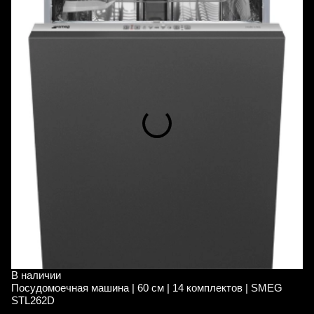
В наличии
В
Посудомоечная машина | 60 см | 14 комплектов | SMEG
С
STL262D
W