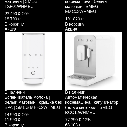
матовый | SMEG
кофемашина | белый
TSF01WHMEU
матовый | SMEG
EMC02WHMEU
23 490 ₽
-20%
18 790 ₽
191 820 ₽
В корзину
В корзину
Акция
Акция
В наличии
В наличии
Вспениватель молока |
Автоматическая
белый матовый | крышка без
кофемашина | капучинатор |
ВРА | SMEG MFF02WHMEU
белый матовый | SMEG
BCC12WHMEU
14 990 ₽
-20%
11 990 ₽
77 390 ₽
-12%
В корзину
68 103 ₽