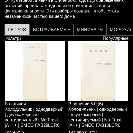
От культовой линейки в стиле 50-х годов до современных
решений, предлагает идеальное сочетание стиля и
функциональности. Эти приборы созданы, чтобы стать
незаменимой частью вашего дома
РЕТРО
ВСТРАИВАЕМЫЕ
МИНИБАРЫ
МОРОЗИЛ
Фильтры
Популярные
В наличии
В наличии
5.0 (6)
Холодильник | однодверный
Холодильник | однодверный
| двухкамерный |
| двухкамерный |
вентилируемый | No-Frost
вентилируемый | No-Frost
|A+++ | SMEG FAB28LCR6
|A++ | SMEG FAB10LCR6
191 640 ₽
143 990 ₽
-17%