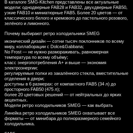
В каталоге SMG-Kitchen представлены все актуальные
модели: однодверные FAB28 и FAB32, двухдверные FAB50,
узкие FAB10 и миниатюрные FAB5. Более 20 цветов — от
классического белого и кремового до пастельного розового,
зелёного и лимонного.
Почему выбирают ретро холодильники SMEG
иконический дизайн — сотни тысяч поклонников по всему
миру, коллаборации с Dolce&Gabbana;
No Frost — не нужно размораживать, равномерная
температура по всему объёму;
класс энергопотребления A+ и выше — экономия
электроэнергии;
регулируемые полки из закалённого стекла, вместительные
отделения в двери;
доступны в 6 размерах: от компактного FAB5 (34 л) до
просторного FAB50 (475 л);
более 20 цветовых решений — от нейтральных до ярких
акцентных.
Модели ретро холодильников SMEG — как выбрать
Линейка ретро холодильников SMEG охватывает все
форматы — от минибара до полноразмерного семейного
холодильника.