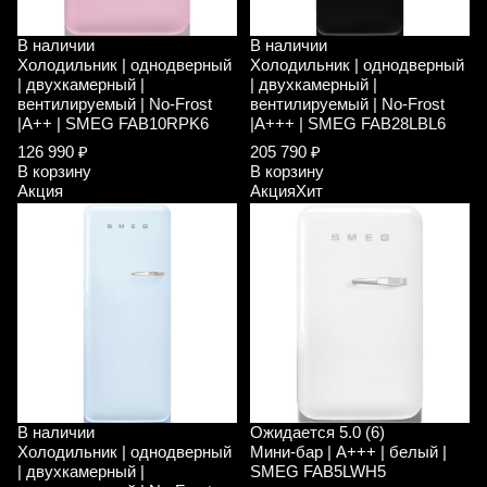
В наличии
В наличии
Холодильник | однодверный
Холодильник | однодверный
| двухкамерный |
| двухкамерный |
вентилируемый | No-Frost
вентилируемый | No-Frost
|A++ | SMEG FAB10RPK6
|A+++ | SMEG FAB28LBL6
126 990 ₽
205 790 ₽
В корзину
В корзину
Акция
Акция
Хит
В наличии
Ожидается
5.0 (6)
Холодильник | однодверный
Мини-бар | A+++ | белый |
| двухкамерный |
SMEG FAB5LWH5