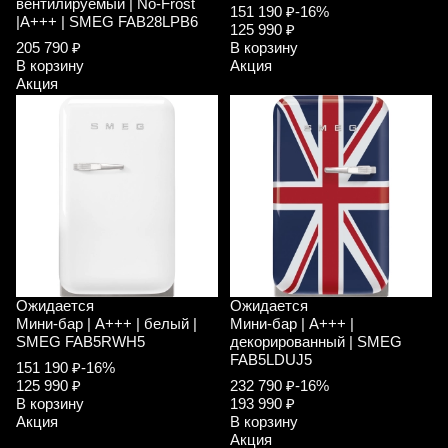
вентилируемый | No-Frost
151 190 ₽
-16%
|A+++ | SMEG FAB28LPB6
125 990 ₽
205 790 ₽
В корзину
В корзину
Акция
Акция
Ожидается
Ожидается
Мини-бар | A+++ | белый |
Мини-бар | A+++ |
SMEG FAB5RWH5
декорированный | SMEG
FAB5LDUJ5
151 190 ₽
-16%
125 990 ₽
232 790 ₽
-16%
В корзину
193 990 ₽
Акция
В корзину
Акция