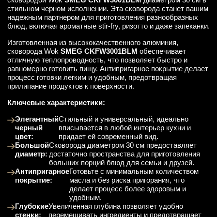
стильном черном исполнении. Эта сковорода станет вашим
надежным партнером для приготовления разнообразных
блюд, включая ароматные stir-fry, ризотто и даже запеканки.
Изготовленная из высококачественного алюминия,
сковорода Wok
SMEG CKFW3001BLM
обеспечивает
отличную теплопроводность, что позволяет быстро и
равномерно готовить пищу. Антипригарное покрытие делает
процесс готовки легким и удобным, предотвращая
прилипание продуктов к поверхности.
Ключевые характеристики:
Элегантный
Стильный и универсальный, идеально
черный
вписывается в любой интерьер кухни и
цвет:
придает ей современный вид.
Большой
Сковорода диаметром 30 см предоставляет
диаметр:
достаточно пространства для приготовления
больших порций блюд для семьи и друзей.
Антипригарное
Готовьте с минимальным количеством
покрытие:
масла и без риска пригорания, что
делает процесс более здоровым и
удобным.
Глубокие
Увеличенная глубина позволяет удобно
стенки:
перемешивать ингредиенты и предотвращает