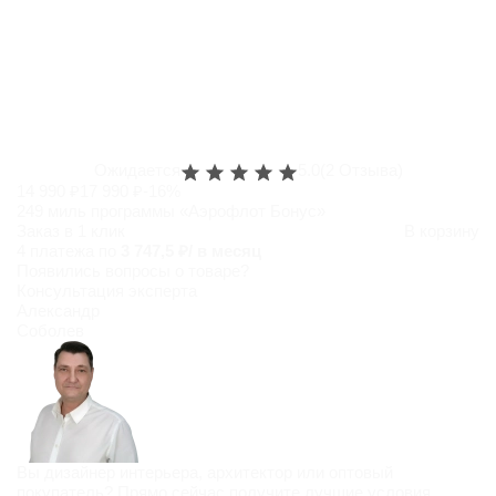
Ожидается
5.0
(2 Отзыва)
14 990 ₽
17 990 ₽
-16%
249 миль программы «Аэрофлот Бонус»
Заказ в 1 клик
В корзину
4 платежа по
3 747,5 ₽/ в месяц
Появились
вопросы о товаре?
Консультация эксперта
Александр
Соболев
Вы дизайнер интерьера, архитектор или оптовый
покупатель? Прямо сейчас получите лучшие условия