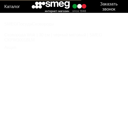
Заказать
Каталог
звонок
SMEG
Посуда
Сковороды
Сковорода Wok | 30 см | черный матовый | SMEG
CKFW3001BLM
Акция