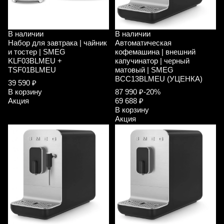
В наличии
В наличии
Набор для завтрака | чайник
Автоматическая
и тостер | SMEG
кофемашина | внешний
KLF03BLMEU +
капучинатор | черный
TSF01BLMEU
матовый | SMEG
BCC13BLMEU (УЦЕНКА)
39 590 ₽
В корзину
87 990 ₽
-20%
Акция
69 688 ₽
В корзину
Акция