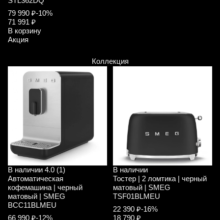
STL362DQ
L
79 990 ₽
-10%
2
71 991 ₽
1
В корзину
В
Акция
А
Коллекция
В наличии
4.0 (1)
В наличии
Автоматическая
Тостер | 2 ломтика | черный
кофемашина | черный
матовый | SMEG
матовый | SMEG
TSF01BLMEU
BCC11BLMEU
22 390 ₽
-16%
66 990 ₽
-12%
18 790 ₽