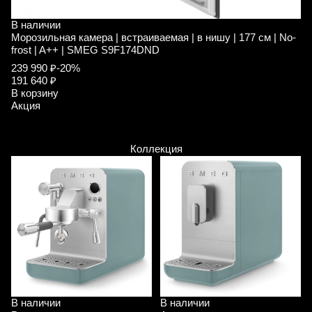
В наличии
В
Морозильная камера | встраиваемая | в нишу | 177 см | No-
Х
frost | A++ | SMEG S9F174DND
у
239 990 ₽
-20%
1
191 640 ₽
В
В корзину
А
Акция
Коллекция
В наличии
В наличии