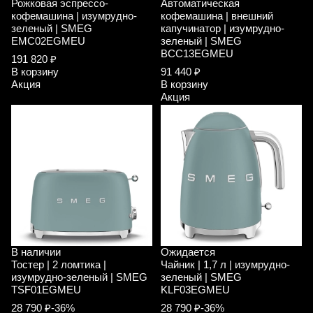
Рожковая эспрессо-
Автоматическая
кофемашина | изумрудно-
кофемашина | внешний
зеленый | SMEG
капучинатор | изумрудно-
EMC02EGMEU
зеленый | SMEG
BCC13EGMEU
191 820 ₽
В корзину
91 440 ₽
Акция
В корзину
Акция
В наличии
Ожидается
Тостер | 2 ломтика |
Чайник | 1,7 л | изумрудно-
изумрудно-зеленый | SMEG
зеленый | SMEG
TSF01EGMEU
KLF03EGMEU
28 790 ₽
-36%
28 790 ₽
-36%