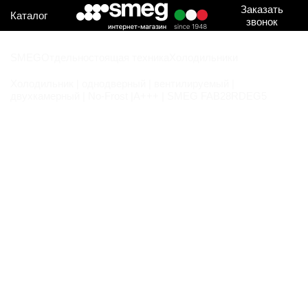
Заказать
Каталог
звонок
SMEG
Отдельностоящая техника
Холодильники
Холодильник | однодверный | вентилируемый |
двухкамерный | No-Frost |A+++ | SMEG FAB28RDEG5