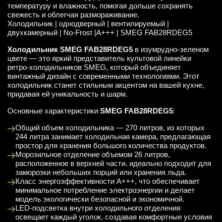
температуру и влажность, помогая дольше сохранять
свежесть и облегчая размораживание.
Холодильник | однодверный | вентилируемый |
двухкамерный | No-Frost |A+++ | SMEG FAB28RDEG5
Холодильник SMEG FAB28RDEG5
в изумрудно-зеленом
цвете — это яркий представитель культовой линейки
ретро-холодильников SMEG, который объединяет
винтажный дизайн с современными технологиями. Этот
холодильник станет стильным акцентом на вашей кухне,
придавая ей уникальность и шарм.
Основные характеристики
SMEG FAB28RDEG5
:
Общий объем холодильника — 270 литров, из которых
244 литра занимает холодильная камера, предлагающая
простор для хранения большого количества продуктов.
Морозильное отделение объемом 26 литров,
расположенное в верхней части, идеально подходит для
заморозки небольших порций или хранения льда.
Класс энергоэффективности A+++, что обеспечивает
минимальное потребление электроэнергии и делает
модель экологически безопасной и экономичной.
LED-подсветка внутри холодильного отделения
освещает каждый уголок, создавая комфортные условия