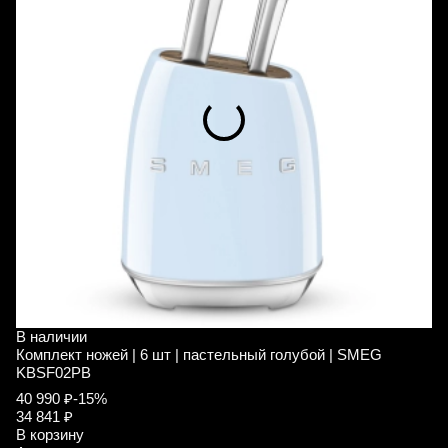
В наличии
В
Комплект ножей | 6 шт | пастельный голубой | SMEG
В
KBSF02PB
В
40 990 ₽
-15%
2
34 841 ₽
2
В корзину
В