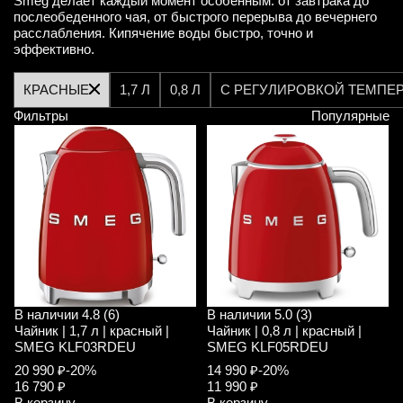
Smeg делает каждый момент особенным: от завтрака до
послеобеденного чая, от быстрого перерыва до вечернего
расслабления. Кипячение воды быстро, точно и
эффективно.
КРАСНЫЕ
1,7 Л
0,8 Л
С РЕГУЛИРОВКОЙ ТЕМПЕ
Фильтры
Популярные
В наличии
4.8 (6)
В наличии
5.0 (3)
Чайник | 1,7 л | красный |
Чайник | 0,8 л | красный |
SMEG KLF03RDEU
SMEG KLF05RDEU
20 990 ₽
-20%
14 990 ₽
-20%
16 790 ₽
11 990 ₽
В корзину
В корзину