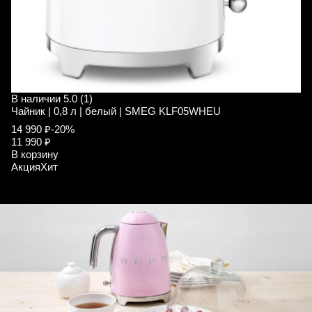
В наличии
5.0 (1)
В
Чайник | 0,8 л | белый | SMEG KLF05WHEU
Ч
14 990 ₽
-20%
1
11 990 ₽
1
В корзину
В
Акция
Хит
А