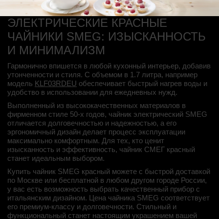
ЭЛЕКТРИЧЕСКИЕ КРАСНЫЕ
ЧАЙНИКИ SMEG: ИЗЫСКАННОСТЬ
И МИНИМАЛИЗМ
Гармонично впишется в любой кухонный интерьер, добавив
утонченности и стиля. С объемом в 1.7 литра, например
модель
KLF03RDEU
обеспечивает быстрый нагрев воды и
удобство в использовании для ежедневных нужд.
Выполненный из высококачественных материалов
в
фирменном стиле 50-х годов
, чайник электрический SMEG
отличается долговечностью и надежностью, а его
эргономичный дизайн делает процесс эксплуатации
максимально комфортным. Для тех, кто ценит
изысканность и эффективность, чайник СМЕГ красный
станет идеальным выбором.
Купить чайник SMEG красный можете с быстрой доставкой
по Москве или бесплатной в любом другом городе России,
у вас есть возможность выбрать качественный прибор с
итальянским дизайном. Цена чайника SMEG соответствует
его премиум-классу и долговечности. Стильный и
функциональный станет настоящим украшением вашей