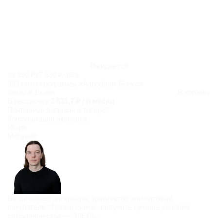
Ожидается
22 990 ₽
27 590 ₽
-16%
383 мили программы «Аэрофлот Бонус»
Заказ в 1 клик
В корзину
В рассрочку
3 831,7 ₽ / в месяц
Появились
вопросы о товаре?
Консультация эксперта
Игорь
Морунов
Вы дизайнер интерьера, архитектор или оптовый
покупатель? Прямо сейчас получите лучшие условия
сотрудничества —
ЗДЕСЬ
.