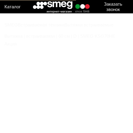
Заказать
Каталог
звонок
SMEG
Встраиваемая техника
Вытяжки встраиваемые
Вытяжка | встраиваемая | 60 см | D | SMEG KSG70HE
Акция