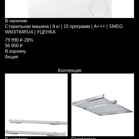
В наличии
В
Стиральная машина | 8 кг | 15 программ | A+++ | SMEG
П
WM3T84RU4 | УЦЕНКА
S
79 990 ₽
-28%
5
56 800 ₽
5
В корзину
В
Акция
А
Коллекция
В наличии
Ожидается