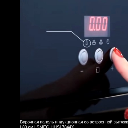
Варочная панель индукционная со встроенной вытяжк
| 83 см | SMEG HHSL7844X