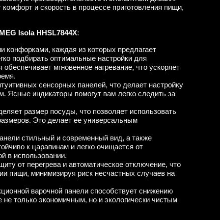
т комфорт и скорость в процессе приготовления пищи,
MEG Isola HHSL7844X
:
 конфорками, каждая из которых предлагает
гко подбирать оптимальные настройки для
 обеспечивает мгновенное нагревание, что ускоряет
ремя.
туитивных сенсорных панелей, что делает настройку
. Ясные индикаторы помогут вам легко следить за
еляет размер посуды, что позволяет использовать
размеров. Это делает ее универсальным
анели стильный и современный вид, а также
тойчиво к царапинам и легко очищается от
ой в использовании.
щиту от перегрева и автоматическое отключение, что
нии пищи, минимизируя риск несчастных случаев на
кционной варочной панели способствует снижению
е не только экономичным, но и экологически чистым