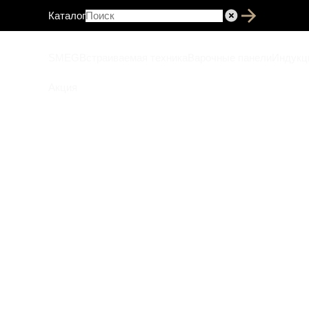
Каталог
SMEG
Встраиваемая техника
Варочные панели
Индукц
Акция