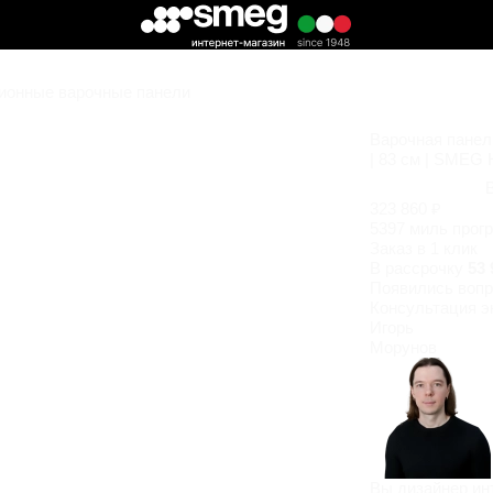
ионные варочные панели
Варочная панел
| 83 см | SMEG
323 860 ₽
5397 миль прог
Заказ в 1 клик
В рассрочку
53 
Появились
вопр
Консультация э
Игорь
Морунов
Вы дизайнер ин