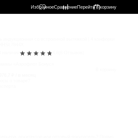
Избранное
Сравнение
Перейти в корзину
ь индукционная со встроенной вытяжкой | 4 конфорки
 HHSL7844X
В наличии
4.8
(6 Отзывов)
раммы «Аэрофлот Бонус»
В корзину
976,7 ₽ / в месяц
осы о товаре?
ксперта
терьера, архитектор или оптовый покупатель? Прямо