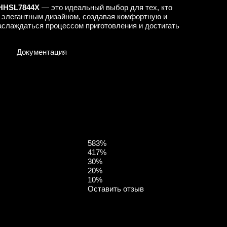
 HHSL7844X
— это идеальный выбор для тех, кто
 элегантным дизайном, создавая комфортную и
слаждаться процессом приготовления и достигать
Документация
5
83%
4
17%
3
0%
2
0%
1
0%
Оставить отзыв