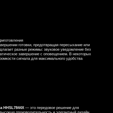
приготовления
авершении готовки, предотвращая пересыхание или
едлагает разные режимы: звуковое уведомление без
матическое завершение с оповещением. В некоторых
ромкости сигнала для максимального удобства
la HHSL7844X
— это передовое решение для
 высокую производительность и элегантный дизайн.