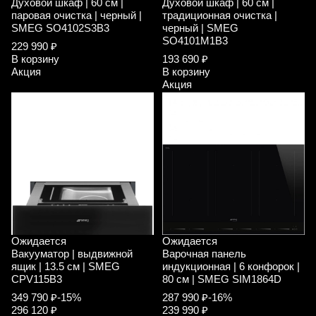
Духовой шкаф | 60 см |
Духовой шкаф | 60 см |
паровая очистка | черный |
традиционная очистка |
SMEG SO4102S3B3
черный | SMEG
SO4101M1B3
229 990 ₽
В корзину
193 690 ₽
Акция
В корзину
Акция
Ожидается
Ожидается
Вакууматор | выдвижной
Варочная панель
ящик | 13.5 см | SMEG
индукционная | 6 конфорок |
CPV115B3
80 см | SMEG SIM1864D
349 790 ₽
-15%
287 990 ₽
-16%
296 120 ₽
239 990 ₽