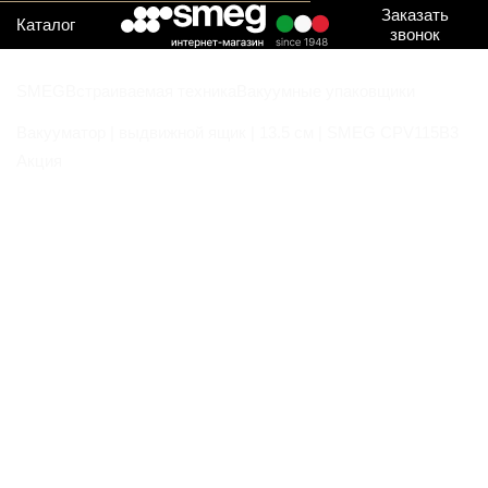
Заказать
Каталог
звонок
SMEG
Встраиваемая техника
Вакуумные упаковщики
Вакууматор | выдвижной ящик | 13.5 см | SMEG CPV115B3
Акция