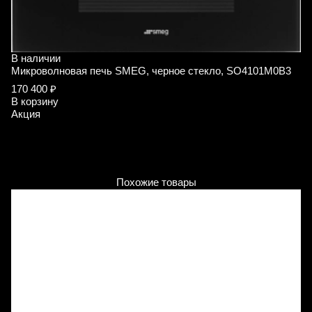
В наличии
В
Микроволновая печь SMEG, черное стекло, SO4101M0B3
Д
S
170 400 ₽
В корзину
2
Акция
В
А
Похожие товары