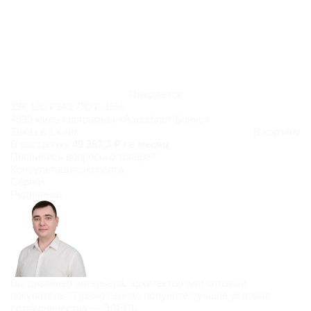
Ожидается
296 120 ₽
349 790 ₽
-15%
4935 миль программы «Аэрофлот Бонус»
Заказ в 1 клик
В корзину
В рассрочку
49 353,3 ₽ / в месяц
Появились
вопросы о товаре?
Консультация эксперта
Сергей
Рудиченко
Вы дизайнер интерьера, архитектор или оптовый
покупатель? Прямо сейчас получите лучшие условия
сотрудничества —
ЗДЕСЬ
.