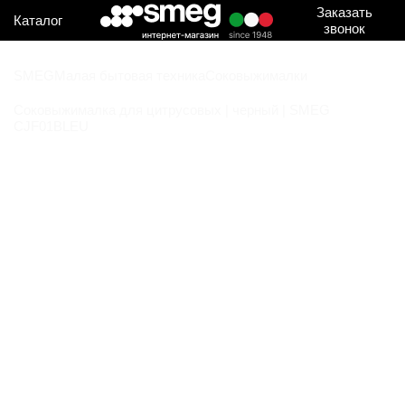
Заказать
Каталог
звонок
SMEG
Малая бытовая техника
Соковыжималки
Соковыжималка для цитрусовых | черный | SMEG
CJF01BLEU