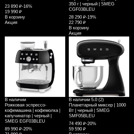
350 г | черный | SMEG
23 890 ₽
-16%
CGF03BLEU
19 990 ₽
В корзину
28 290 ₽
-19%
Акция
22 790 ₽
В корзину
Акция
В наличии
В наличии
5.0 (2)
Рожковая эспрессо-
Планетарный миксер | 1000
кофемашина | кофемолка |
Вт | черный | SMEG
капучинатор | черный |
SMF05BLEU
SMEG EGF03BLEU
74 490 ₽
-20%
89 990 ₽
-20%
59 590 ₽