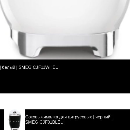
 | белый | SMEG CJF11WHEU
Соковыжималка для цитрусовых | черный |
SMEG CJF01BLEU