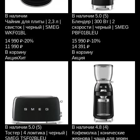
В наличии
В наличии
5.0 (5)
Чайник для плиты | 2,3 л |
Блендер | 300 Вт | 2
свисток | черный | SMEG
скорости | черный | SMEG
WKF01BL
PBF01BLEU
14 990 ₽
-20%
15 990 ₽
-10%
11 990 ₽
14 391 ₽
В корзину
В корзину
Акция
Хит
Акция
В наличии
5.0 (5)
В наличии
4.8 (4)
Тостер | 4 ломтика | черный |
Кофемолка | конические
SMEG TSF02BLEU
жернова | чаша для зерен