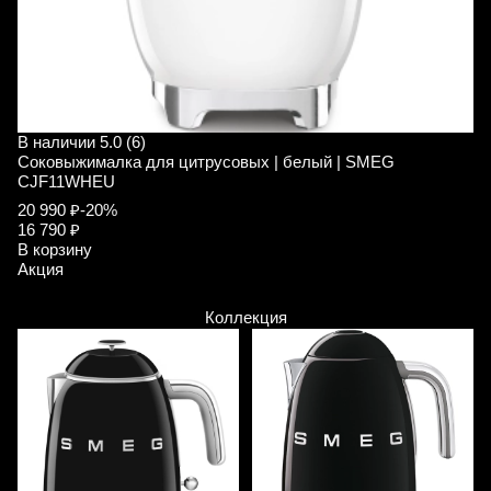
В наличии
5.0 (6)
В
Соковыжималка для цитрусовых | белый | SMEG
С
CJF11WHEU
C
20 990 ₽
-20%
2
16 790 ₽
1
В корзину
В
Акция
А
Коллекция