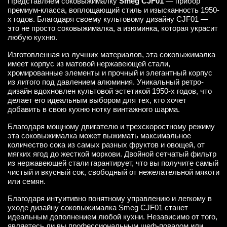
Представляем соковыжималку
Smeg CJF01
— прибор
премиум-класса, воплощающий стиль и изысканность 1950-
х годов. Благодаря своему культовому дизайну CJF01 —
это не просто соковыжималка, а изюминка, которая украсит
любую кухню.
Изготовленная из лучших материалов, эта соковыжималка
имеет корпус из матовой нержавеющей стали,
хромированные элементы и прочный и элегантный корпус
из литого под давлением алюминия. Уникальный ретро-
дизайн вдохновлен культовой эстетикой 1950-х годов, что
делает его идеальным выбором для тех, кто хочет
добавить в свою кухню нотку винтажного шарма.
Благодаря мощному двигателю и трехскоростному режиму
эта соковыжималка может выжимать максимальное
количество сока из самых разных фруктов и овощей, от
мягких ягод до жесткой моркови. Двойной сетчатый фильтр
из нержавеющей стали гарантирует, что вы получите самый
чистый и вкусный сок, свободный от нежелательной мякоти
или семян.
Благодаря интуитивно понятному управлению и легкому в
уходе дизайну соковыжималка Smeg CJF01 станет
идеальным дополнением любой кухни. Независимо от того,
являетесь ли вы профессиональным шеф-поваром или