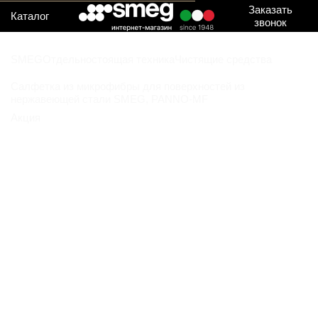
Заказать
Каталог
звонок
SMEG
Отдельностоящая техника
Чистящие средства
Салфетка из микрофибры для поверхностей из
нержавеющей стали SMEG, PANNO-MF
Акция