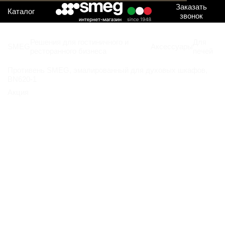
Заказать
Каталог
звонок
Решения для гостиничного и
Для
SMEG
Аксессуары
ресторанного бизнеса
печей
Противень SMEG, эмалированный для духовых шкафов,
BN620-1
Акция