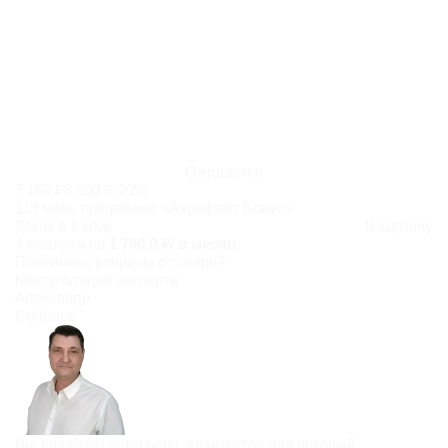
Ожидается
7 160 ₽
8 990 ₽
-20%
119 миль программы «Аэрофлот Бонус»
Заказ в 1 клик
В корзину
4 платежа по
1 790,0 ₽/ в месяц
Появились
вопросы о товаре?
Консультация эксперта
Александр
Соболев
Вы дизайнер интерьера, архитектор или оптовый