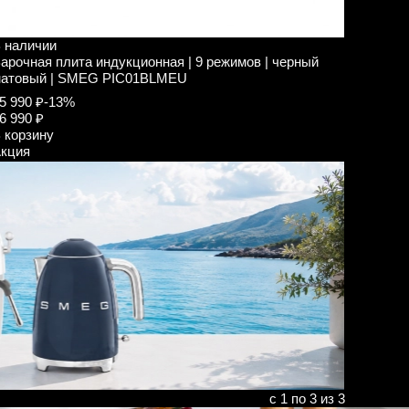
 наличии
арочная плита индукционная | 9 режимов | черный
атовый | SMEG PIC01BLMEU
5 990 ₽
-13%
6 990 ₽
 корзину
кция
с 1 по 3 из 3