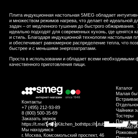
Плита индукционная настольная SMEG обладает интуитив
и множеством режимов нагрева, что делает её идеальной 
задач – от медленного тушения до быстрого обжаривания.
идеально подходят для современных кухонь, где ценятся к
и стиль. Благодаря индукционной технологии настольная п
и обеспечивает равномерное распределение тепла, что поз
быстрее и с меньшими энергозатратами.
Проста в использовании и обладает всеми необходимыми 
качественного приготовления пищи.
Каталог
Малая быт
Встраивае
Контакты
Отдельно
+7 (495) 212-93-89
Чайники э
8 (800) 500-35-69
Тостеры
Заказать звонок
Планетар
https://t.me/SmegKitchen_bot
https://rutube.ru/channel/34
Автомати
Мы находимся
Рожковые
г. Москва, Комсомольский проспект, 46
Посуда