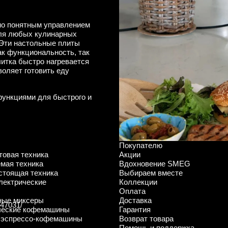
но понятным управлением
для любых кулинарных
 Эти настольные плиты
ак функциональность, так
литка быстро нагревается
воляет готовить еду
функциями для быстрого и
Покупателю
овая техника
Акции
мая техника
Вдохновение SMEG
стоящая техника
Выбираем вместе
лектрические
Коллекции
Оплата
ные миксеры
Доставка
547031/
ческие кофемашины
Гарантия
 эспрессо-кофемашины
Возврат товара
Помощь и поддержка