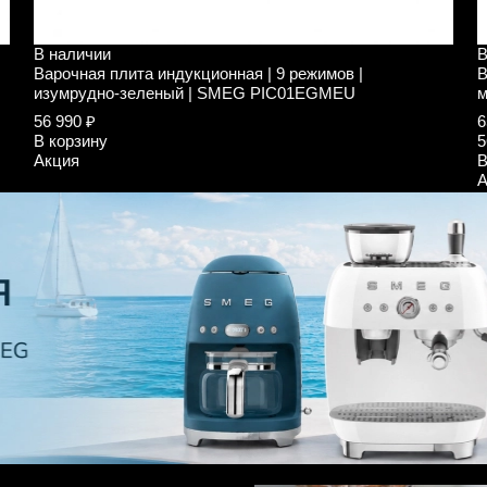
В наличии
В
Варочная плита индукционная | 9 режимов |
В
изумрудно-зеленый | SMEG PIC01EGMEU
м
56 990 ₽
6
В корзину
5
Акция
В
А