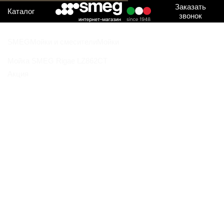
Заказать
Каталог
звонок
SMEG
Мойки и смесители
Мойки
Мойка SMEG Rigae LZ862CT
Акция