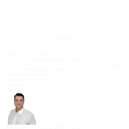
Ожидается
Цвет:
Цемент, Бетон
31 590 ₽
37 910 ₽
-16%
526 миль программы «Аэрофлот Бонус»
Заказ в 1 клик
В корзину
В рассрочку
5 265,0 ₽ / в месяц
Появились
вопросы о товаре?
Консультация эксперта
Александр
Соболев
Вы дизайнер интерьера, архитектор или оптовый