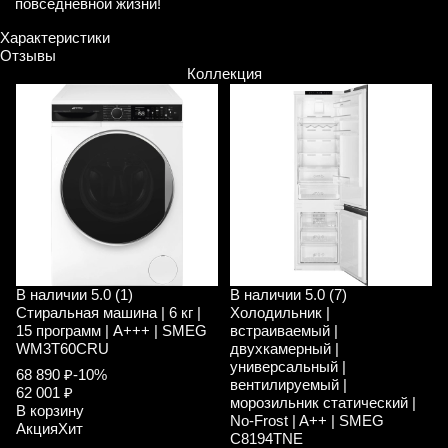
повседневной жизни!
Характеристики
Отзывы
Коллекция
В наличии
5.0 (1)
В наличии
5.0 (7)
Стиральная машина | 6 кг |
Холодильник |
15 программ | A+++ | SMEG
встраиваемый |
WM3T60CRU
двухкамерный |
универсальный |
68 890 ₽
-10%
вентилируемый |
62 001 ₽
морозильник статический |
В корзину
No-Frost | A++ | SMEG
Акция
Хит
C8194TNE