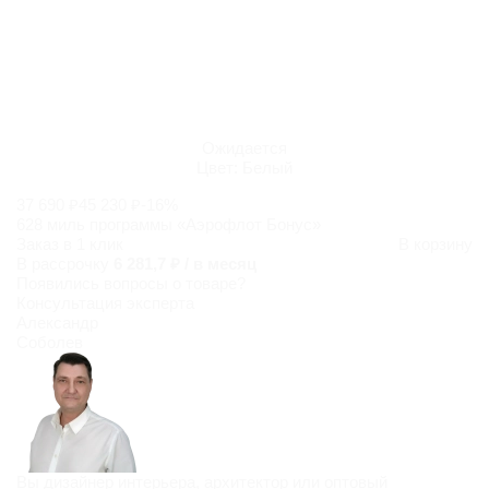
Ожидается
Цвет:
Белый
37 690 ₽
45 230 ₽
-16%
628 миль программы «Аэрофлот Бонус»
Заказ в 1 клик
В корзину
В рассрочку
6 281,7 ₽ / в месяц
Появились
вопросы о товаре?
Консультация эксперта
Александр
Соболев
Вы дизайнер интерьера, архитектор или оптовый