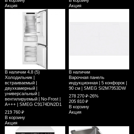
В корзину
В корзину
Акция
Акция
В наличии
4.8 (5)
В наличии
Холодильник |
Варочная панель
встраиваемый |
индукционная | 5 конфорок |
двухкамерный |
90 см | SMEG SI2M7953DW
универсальный |
278 270 ₽
-26%
вентилируемый | No-Frost |
205 810 ₽
A+++ | SMEG C9174DN2D1
В корзину
219 760 ₽
Акция
В корзину
Акция