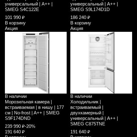
универсальный | A++ |
универсальный | A++ |
SMEG S4C122E
SMEG S9L174D1D
101 990 ₽
186 240 ₽
В корзину
В корзину
Акция
Акция
В наличии
В наличии
Морозильная камера |
Холодильник |
встраиваемая | в нишу | 177
встраиваемый |
см | No-frost | A++ | SMEG
двухкамерный |
S9F174DND
универсальный | A++ |
SMEG C875TNE
239 990 ₽
-20%
191 640 ₽
191 640 ₽