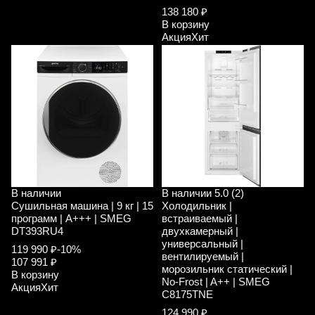
138 180 ₽
В корзину
Акция
Хит
В наличии
В наличии
5.0 (2)
Сушильная машина | 9 кг | 15
Холодильник |
программ | A+++ | SMEG
встраиваемый |
DT393RU4
двухкамерный |
универсальный |
119 990 ₽
-10%
вентилируемый |
107 991 ₽
морозильник статический |
В корзину
No-Frost | A++ | SMEG
Акция
Хит
C8175TNE
124 990 ₽