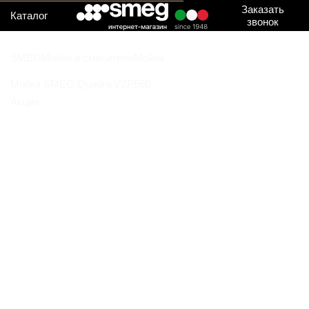
Заказать
Каталог
звонок
SMEG
Мойки и смесители
Мойки
Мойка SMEG Quadra VZP56B
Акция