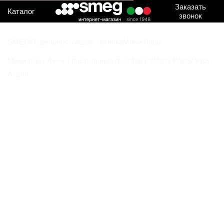
Заказать
Каталог
звонок
SMEG
Отдельностоящая техника
Мини-бары
Мини-бар | A+++ | пастельный голубой | SMEG FAB5LPB5
Акция