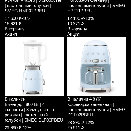
Ручной миксер | 9 скоростей
Погружной блендер |
| пастельный голубой |
пастельный голубой | SMEG
SMEG HMF01PBEU
HBF11PBEU
17 690 ₽
-10%
12 190 ₽
-10%
15 921 ₽
10 971 ₽
В корзину
В корзину
Акция
Акция
В наличии
В наличии
4.8 (6)
Блендер | 800 Вт | 4
Кофеварка капельная |
скорости | 3 импульсных
пастельный голубой | SMEG
режима | пастельный
DCF02PBEU
голубой | SMEG BLF03PBEU
28 990 ₽
-12%
29 990 ₽
-12%
25 511 ₽