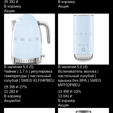
26 391 ₽
В корзину
В корзину
Акция
Акция
В наличии
5.0 (5)
В наличии
5.0 (4)
Чайник | 1,7 л | регулировка
Вспениватель молока |
температуры | пастельный
пастельный голубой |
голубой | SMEG KLF04PBEU
крышка без ВРА | SMEG
MFF02PBEU
29 390 ₽
-27%
21 282 ₽
14 490 ₽
-10%
В корзину
13 041 ₽
Акция
Хит
В корзину
Акция