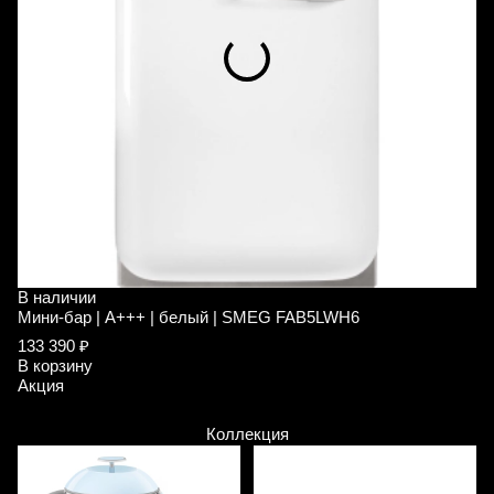
В наличии
В
Мини-бар | A+++ | белый | SMEG FAB5LWH6
М
133 390 ₽
1
В корзину
В
Акция
А
Коллекция