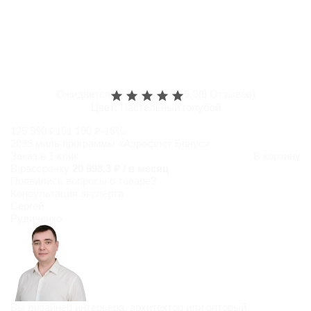
Ожидается
5.0
(6 Отзывов)
Цвет:
Пастельный голубой
125 990 ₽
151 190 ₽
-16%
2099 миль программы «Аэрофлот Бонус»
Заказ в 1 клик
В корзину
В рассрочку
20 998,3 ₽ / в месяц
Появились
вопросы о товаре?
Консультация эксперта
Сергей
Рудиченко
Вы дизайнер интерьера, архитектор или оптовый