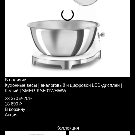
В наличии
В
Кухонные весы | аналоговый и цифровой LED-дисплей |
К
белый | SMEG KSF01WHWW
к
23 370 ₽
-20%
2
18 690 ₽
1
В корзину
В
Акция
А
Коллекция