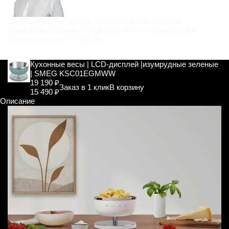
Вы дизайнер интерьера, архитектор или оптовый
покупатель? Прямо сейчас получите лучшие условия
сотрудничества —
ЗДЕСЬ
.
Кухонные весы | LCD-дисплей |изумрудные зеленые
| SMEG KSC01EGMWW
19 190 ₽
Заказ в 1 клик
В корзину
15 490 ₽
Описание