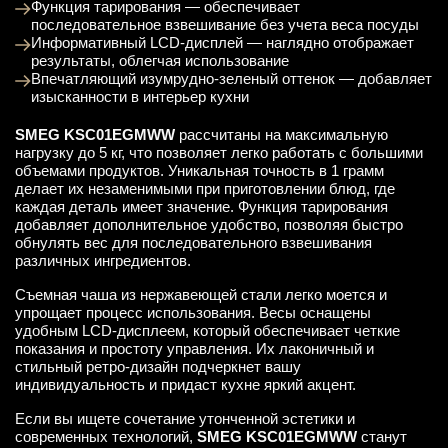
Функция тарирования — обеспечивает
последовательное взвешивание без учета веса посуды
Информативный LCD-дисплей — наглядно отображает
результаты, облегчая использование
Впечатляющий изумрудно-зеленый оттенок — добавляет
изысканности в интерьер кухни
SMEG KSC01EGMWW
рассчитаны на максимальную
нагрузку до 5 кг, что позволяет легко работать с большими
объемами продуктов. Уникальная точность в 1 грамм
делает их незаменимыми при приготовлении блюд, где
каждая деталь имеет значение. Функция тарирования
добавляет дополнительное удобство, позволяя быстро
обнулять вес для последовательного взвешивания
различных ингредиентов.
Съемная чаша из нержавеющей стали легко моется и
упрощает процесс использования. Весы оснащены
удобным LCD-дисплеем, который обеспечивает четкие
показания и простоту управления. Их лаконичный и
стильный ретро-дизайн подчеркнет вашу
индивидуальность и придаст кухне яркий акцент.
Если вы ищете сочетание утонченной эстетики и
современных технологий,
SMEG KSC01EGMWW
станут