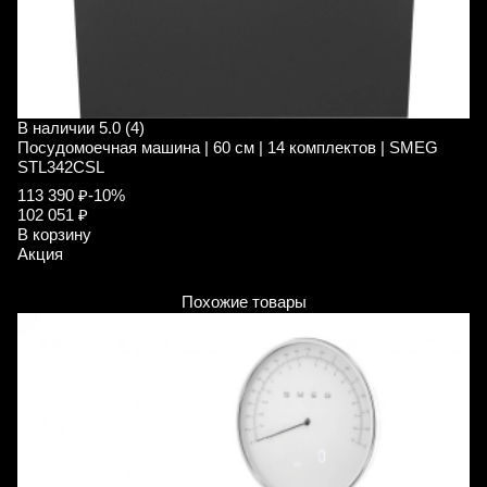
В наличии
5.0 (4)
В
Посудомоечная машина | 60 см | 14 комплектов | SMEG
П
STL342CSL
S
113 390 ₽
-10%
1
102 051 ₽
В
В корзину
А
Акция
Похожие товары