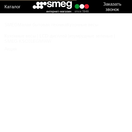
Заказать
Каталог
звонок
SMEG
Малая бытовая техника
Кухонные весы
Кухонные весы | LCD-дисплей |изумрудные зеленые |
SMEG KSC01EGMWW
Акция