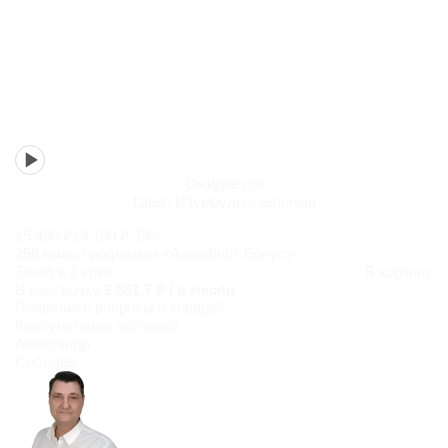
Ожидается
Цвет:
Изумрудно-зеленый
15 490 ₽
19 190 ₽
-19%
258 миль программы «Аэрофлот Бонус»
Заказ в 1 клик
В корзину
В рассрочку
2 581,7 ₽ / в месяц
Появились
вопросы о товаре?
Консультация эксперта
Александр
Соболев