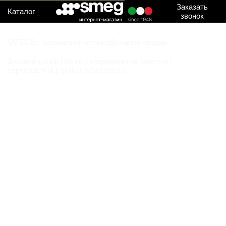
Заказать
Каталог
звонок
SMEG
Встраиваемая техника
Духовые шкафы
Духовой шкаф | 60 см | традиционная очистка |
серебристый | SMEG SO6100S2S