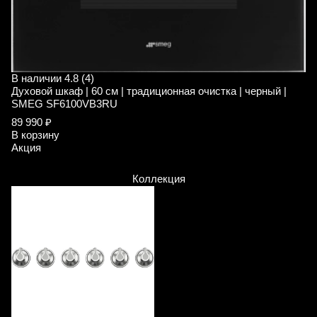
В наличии
4.8 (4)
В
Духовой шкаф | 60 см | традиционная очистка | черный |
Д
SMEG SF6100VB3RU
S
89 990 ₽
9
В корзину
В
Акция
А
Коллекция