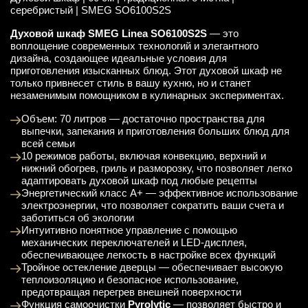
серебристый | SMEG SO6100S2S
Духовой шкаф SMEG Linea SO6100S2S
— это
воплощение современных технологий и элегантного
дизайна, создающее идеальные условия для
приготовления изысканных блюд. Этот духовой шкаф не
только привнесет стиль в вашу кухню, но и станет
незаменимым помощником в кулинарных экспериментах.
Объем: 70 литров — достаточно пространства для
выпечки, запекания и приготовления больших блюд для
всей семьи
10 режимов работы, включая конвекцию, верхний и
нижний обогрев, гриль и разморозку, что позволяет легко
адаптировать духовой шкаф под любые рецепты
Энергетический класс A+ — эффективное использование
электроэнергии, что позволяет сократить ваши счета и
заботиться об экологии
Интуитивно понятное управление с помощью
механических переключателей и LED-дисплея,
обеспечивающее легкость в настройке всех функций
Тройное остекление дверцы — обеспечивает высокую
теплоизоляцию и безопасное использование,
предотвращая перегрев внешней поверхности
Функция самоочистки
Pyrolytic
— позволяет быстро и