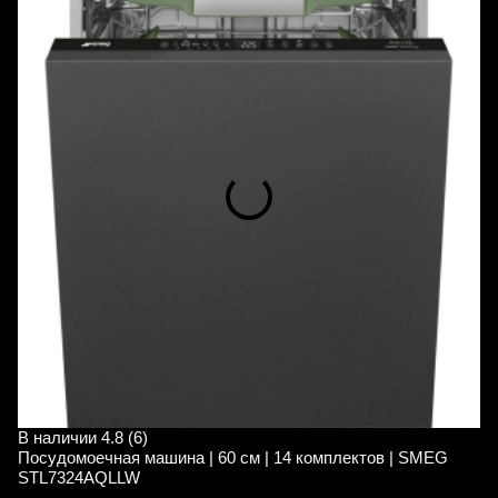
В наличии
4.8 (6)
В
Посудомоечная машина | 60 см | 14 комплектов | SMEG
П
STL7324AQLLW
S