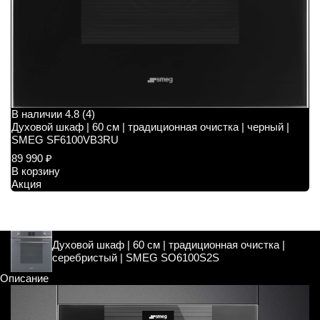
В наличии
4.8 (4)
В
Духовой шкаф | 60 см | традиционная очистка | черный |
Д
SMEG SF6100VB3RU
S
89 990 ₽
9
В корзину
В
Акция
А
Духовой шкаф | 60 см | традиционная очистка |
серебристый | SMEG SO6100S2S
Описание